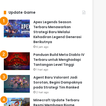
Update Game
Apex Legends Season
Terbaru Menawarkan
Strategi Baru Melalui
Kehadiran Legend Generasi
Berikutnya
6 jam ago
Panduan Build Meta Diablo IV
Terbaru untuk Menghadapi
Tantangan Level Tinggi
1 hari ago
Agent Baru Valorant Jadi
Sorotan, Begini Dampaknya
pada Strategi Tim Ranked
2 hari ago
Minecraft Update Terbaru
Resmi Membawa Biome