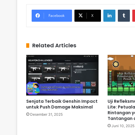
LinkedIn
Tumblr
Facebook
X
Related Articles
Senjata Terbaik Genshin Impact
Uji Refleks
untuk Push Damage Maksimal
Lite: Petua
Rintangan y
Desember 31, 2025
Tantangan d
Juni 10, 2025