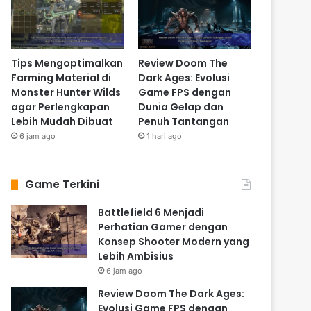
Tips Mengoptimalkan
Review Doom The
Farming Material di
Dark Ages: Evolusi
Monster Hunter Wilds
Game FPS dengan
agar Perlengkapan
Dunia Gelap dan
Lebih Mudah Dibuat
Penuh Tantangan
6 jam ago
1 hari ago
Game Terkini
Battlefield 6 Menjadi
Perhatian Gamer dengan
Konsep Shooter Modern yang
Lebih Ambisius
6 jam ago
Review Doom The Dark Ages:
Evolusi Game FPS dengan