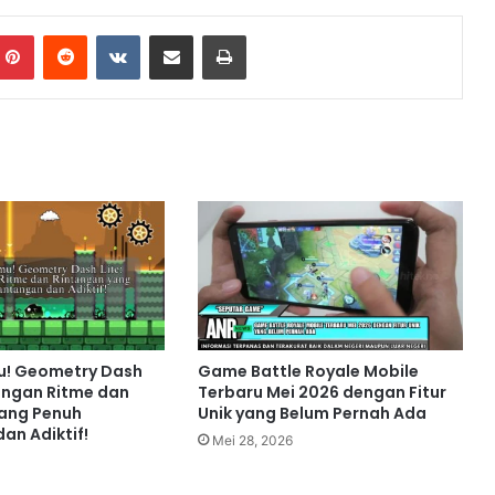
Pinterest
Reddit
VKontakte
Share via Email
Print
mu! Geometry Dash
Game Battle Royale Mobile
langan Ritme dan
Terbaru Mei 2026 dengan Fitur
ang Penuh
Unik yang Belum Pernah Ada
an Adiktif!
Mei 28, 2026