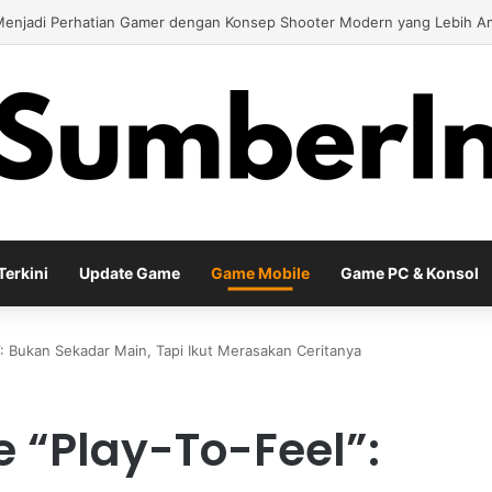
 Season Terbaru Menawarkan Strategi Baru Melalui Kehadiran Legend G
erkini
Update Game
Game Mobile
Game PC & Konsol
: Bukan Sekadar Main, Tapi Ikut Merasakan Ceritanya
 “Play-To-Feel”: