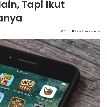
in, Tapi Ikut
anya
135
Less than a minute