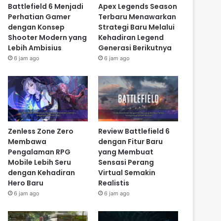
Battlefield 6 Menjadi
Apex Legends Season
Perhatian Gamer
Terbaru Menawarkan
dengan Konsep
Strategi Baru Melalui
Shooter Modern yang
Kehadiran Legend
Lebih Ambisius
Generasi Berikutnya
6 jam ago
6 jam ago
Zenless Zone Zero
Review Battlefield 6
Membawa
dengan Fitur Baru
Pengalaman RPG
yang Membuat
Mobile Lebih Seru
Sensasi Perang
dengan Kehadiran
Virtual Semakin
Hero Baru
Realistis
6 jam ago
6 jam ago