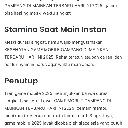
GAMPANG DI MAINKAN TERBARU HARI INI 2025, gamer
bisa healing meski waktu singkat.
Stamina Saat Main Instan
Meski durasi singkat, kamu wajib mengutamakan
KESEHATAN GAME MOBILE GAMPANG DI MAINKAN
TERBARU HARI INI 2025. Rehat teratur, asupan cairan, dan
postur nyaman harus agar waktu main aman.
Penutup
Tren game mobile 2025 menunjukkan bahwa durasi
singkat bisa seru. Lewat GAME MOBILE GAMPANG DI
MAINKAN TERBARU HARI INI 2025, pemain mampu
menikmati keseruan bermain tanpa repot. Singkatnya,
game mobile 2025 layak dicoba oleh siapa saja yang butuh