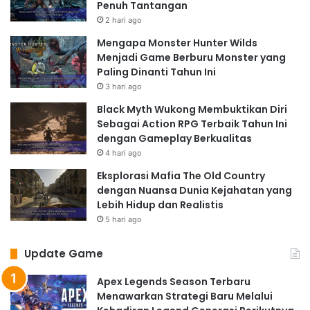
Penuh Tantangan
2 hari ago
Mengapa Monster Hunter Wilds
Menjadi Game Berburu Monster yang
Paling Dinanti Tahun Ini
3 hari ago
Black Myth Wukong Membuktikan Diri
Sebagai Action RPG Terbaik Tahun Ini
dengan Gameplay Berkualitas
4 hari ago
Eksplorasi Mafia The Old Country
dengan Nuansa Dunia Kejahatan yang
Lebih Hidup dan Realistis
5 hari ago
Update Game
Apex Legends Season Terbaru
Menawarkan Strategi Baru Melalui