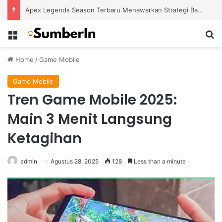
Apex Legends Season Terbaru Menawarkan Strategi Baru Melalui Kehadiran Legend Generasi Berikutnya
Menu
S
Home
/
Game Mobile
Game Mobile
Tren Game Mobile 2025:
Main 3 Menit Langsung
Ketagihan
admin
Agustus 28, 2025
128
Less than a minute