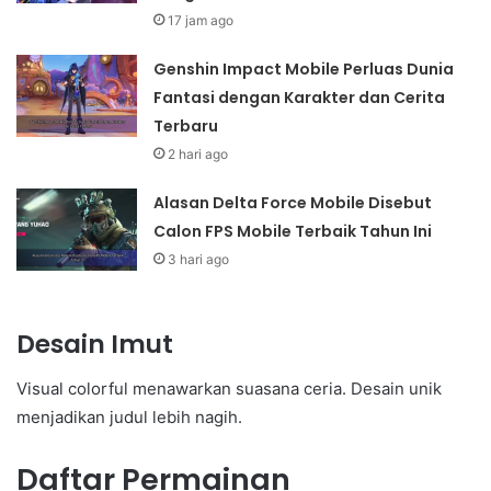
17 jam ago
Genshin Impact Mobile Perluas Dunia
Fantasi dengan Karakter dan Cerita
Terbaru
2 hari ago
Alasan Delta Force Mobile Disebut
Calon FPS Mobile Terbaik Tahun Ini
3 hari ago
Desain Imut
Visual colorful menawarkan suasana ceria. Desain unik
menjadikan judul lebih nagih.
Daftar Permainan