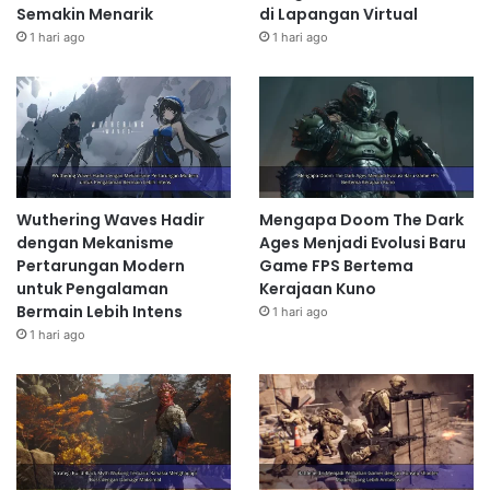
Semakin Menarik
di Lapangan Virtual
1 hari ago
1 hari ago
Wuthering Waves Hadir
Mengapa Doom The Dark
dengan Mekanisme
Ages Menjadi Evolusi Baru
Pertarungan Modern
Game FPS Bertema
untuk Pengalaman
Kerajaan Kuno
Bermain Lebih Intens
1 hari ago
1 hari ago