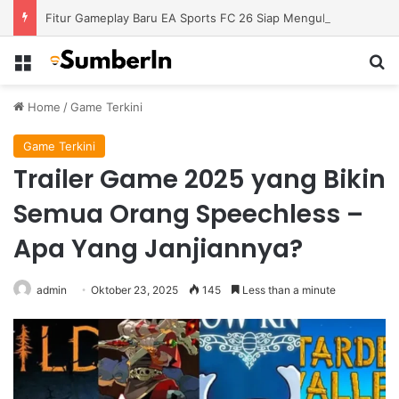
Fitur Gameplay Baru EA Sports FC 26 Siap Mengubah Cara Bermain di Lapangan Virtual
Menu
S
Home
/
Game Terkini
Game Terkini
Trailer Game 2025 yang Bikin
Semua Orang Speechless –
Apa Yang Janjiannya?
admin
Oktober 23, 2025
145
Less than a minute