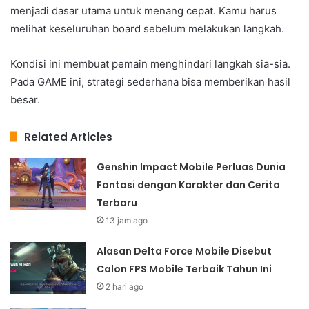
menjadi dasar utama untuk menang cepat. Kamu harus
melihat keseluruhan board sebelum melakukan langkah.
Kondisi ini membuat pemain menghindari langkah sia-sia.
Pada GAME ini, strategi sederhana bisa memberikan hasil
besar.
Related Articles
Genshin Impact Mobile Perluas Dunia
Fantasi dengan Karakter dan Cerita
Terbaru
13 jam ago
Alasan Delta Force Mobile Disebut
Calon FPS Mobile Terbaik Tahun Ini
2 hari ago