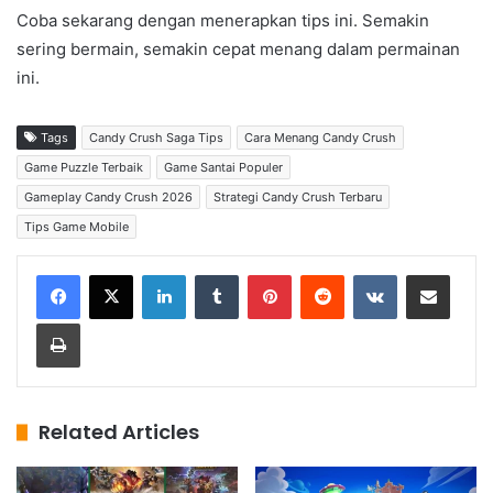
Coba sekarang dengan menerapkan tips ini. Semakin
sering bermain, semakin cepat menang dalam permainan
ini.
Tags
Candy Crush Saga Tips
Cara Menang Candy Crush
Game Puzzle Terbaik
Game Santai Populer
Gameplay Candy Crush 2026
Strategi Candy Crush Terbaru
Tips Game Mobile
LinkedIn
Tumblr
Pinterest
Reddit
VKontakte
Share via Email
Print
Related Articles