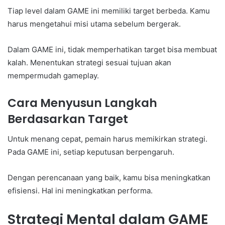
Tiap level dalam GAME ini memiliki target berbeda. Kamu
harus mengetahui misi utama sebelum bergerak.
Dalam GAME ini, tidak memperhatikan target bisa membuat
kalah. Menentukan strategi sesuai tujuan akan
mempermudah gameplay.
Cara Menyusun Langkah
Berdasarkan Target
Untuk menang cepat, pemain harus memikirkan strategi.
Pada GAME ini, setiap keputusan berpengaruh.
Dengan perencanaan yang baik, kamu bisa meningkatkan
efisiensi. Hal ini meningkatkan performa.
Strategi Mental dalam GAME