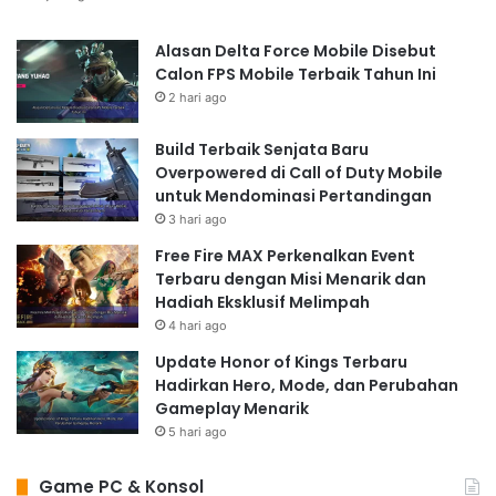
Alasan Delta Force Mobile Disebut
Calon FPS Mobile Terbaik Tahun Ini
2 hari ago
Build Terbaik Senjata Baru
Overpowered di Call of Duty Mobile
untuk Mendominasi Pertandingan
3 hari ago
Free Fire MAX Perkenalkan Event
Terbaru dengan Misi Menarik dan
Hadiah Eksklusif Melimpah
4 hari ago
Update Honor of Kings Terbaru
Hadirkan Hero, Mode, dan Perubahan
Gameplay Menarik
5 hari ago
Game PC & Konsol