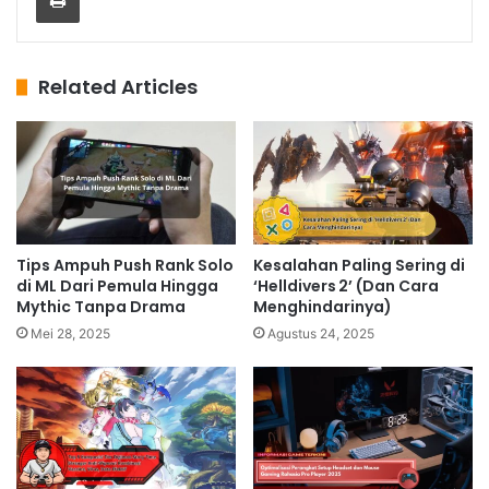
Related Articles
Tips Ampuh Push Rank Solo
Kesalahan Paling Sering di
di ML Dari Pemula Hingga
‘Helldivers 2’ (Dan Cara
Mythic Tanpa Drama
Menghindarinya)
Mei 28, 2025
Agustus 24, 2025