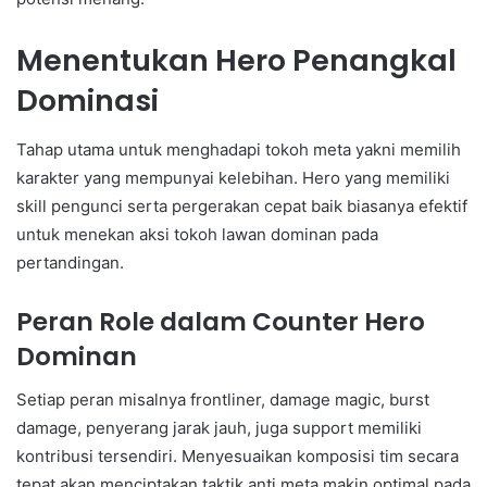
Menentukan Hero Penangkal
Dominasi
Tahap utama untuk menghadapi tokoh meta yakni memilih
karakter yang mempunyai kelebihan. Hero yang memiliki
skill pengunci serta pergerakan cepat baik biasanya efektif
untuk menekan aksi tokoh lawan dominan pada
pertandingan.
Peran Role dalam Counter Hero
Dominan
Setiap peran misalnya frontliner, damage magic, burst
damage, penyerang jarak jauh, juga support memiliki
kontribusi tersendiri. Menyesuaikan komposisi tim secara
tepat akan menciptakan taktik anti meta makin optimal pada