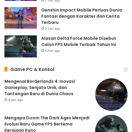
2 hari ago
Genshin Impact Mobile Perluas Dunia
Fantasi dengan Karakter dan Cerita
Terbaru
3 hari ago
Alasan Delta Force Mobile Disebut
Calon FPS Mobile Terbaik Tahun Ini
4 hari ago
Game PC & Konsol
Mengenal Borderlands 4: Inovasi
Gameplay, Senjata Unik, dan
Tantangan Baru di Dunia Chaos
4 jam ago
Mengapa Doom The Dark Ages Menjadi
Evolusi Baru Game FPS Bertema
Kerajaan Kuno