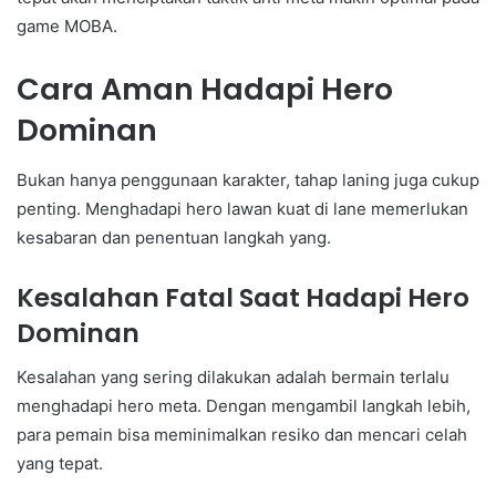
game MOBA.
Cara Aman Hadapi Hero
Dominan
Bukan hanya penggunaan karakter, tahap laning juga cukup
penting. Menghadapi hero lawan kuat di lane memerlukan
kesabaran dan penentuan langkah yang.
Kesalahan Fatal Saat Hadapi Hero
Dominan
Kesalahan yang sering dilakukan adalah bermain terlalu
menghadapi hero meta. Dengan mengambil langkah lebih,
para pemain bisa meminimalkan resiko dan mencari celah
yang tepat.