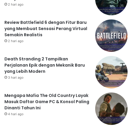
2 hari ago
Review Battlefield 6 dengan Fitur Baru
yang Membuat Sensasi Perang Virtual
Semakin Realistis
2 hari ago
Death Stranding 2 Tampilkan
Perjalanan Epik dengan Mekanik Baru
yang Lebih Modern
3 hari ago
Mengapa Mafia The Old Country Layak
Masuk Daftar Game PC & Konsol Paling
Dinanti Tahun Ini
4 hari ago