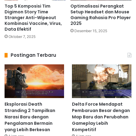
Top 5 Komposisi Tim
Optimalisasi Perangkat
Digimon Story Time
Setup Headset dan Mouse
Stranger Anti-Wipeout
Gaming Rahasia Pro Player
Kombinasi Vaccine, Virus,
2025
Data Efektif
Desember 15, 2025
Oktober 7, 2025
Postingan Terbaru
Eksplorasi Death
Delta Force Mendapat
Stranding 2 Tampilkan
Pembaruan Besar dengan
Narasi Baru dengan
Map Baru dan Perubahan
Pengalaman Bermain
Gameplay Lebih
yang Lebih Berkesan
Kompetitif