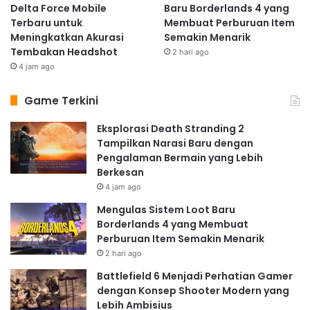
Delta Force Mobile
Baru Borderlands 4 yang
Terbaru untuk
Membuat Perburuan Item
Meningkatkan Akurasi
Semakin Menarik
Tembakan Headshot
2 hari ago
4 jam ago
Game Terkini
Eksplorasi Death Stranding 2
Tampilkan Narasi Baru dengan
Pengalaman Bermain yang Lebih
Berkesan
4 jam ago
Mengulas Sistem Loot Baru
Borderlands 4 yang Membuat
Perburuan Item Semakin Menarik
2 hari ago
Battlefield 6 Menjadi Perhatian Gamer
dengan Konsep Shooter Modern yang
Lebih Ambisius