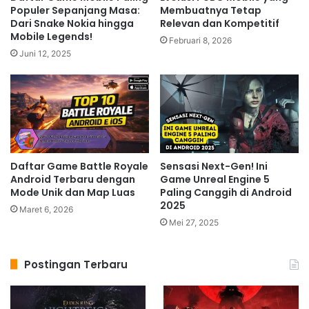
tidak berarti permainan ini mudah. Membangun tim
Populer Sepanjang Masa:
Membuatnya Tetap
yang kuat dan efektif membutuhkan strategi yang
Dari Snake Nokia hingga
Relevan dan Kompetitif
Mobile Legends!
matang dan pemahaman mendalam terhadap
Februari 8, 2026
Juni 12, 2025
karakter-karakter di
The King of Fighters: AFK
. Kamu
perlu mengoptimalkan
skill
,
synergy
antar karakter, dan
juga mengelola sumber daya dengan bijak.
Related Articles
Mengapa Clash Royale Masih
Daftar Game Battle Royale
Sensasi Next-Gen! Ini
Android Terbaru dengan
Game Unreal Engine 5
Menjadi Favorit? Ini Keunggulan
Mode Unik dan Map Luas
Paling Canggih di Android
Gameplay Strategi yang Sulit
2025
Maret 6, 2026
Ditandingi
Mei 27, 2025
2 jam ago
Event Global Pokémon GO Terbaru
Postingan Terbaru
Membawa Tantangan Spesial dan
Koleksi Pokémon Unik