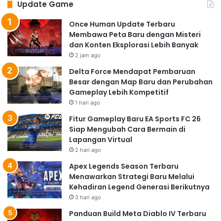
Update Game
Bagi para penggemar setia
The King of Fighters
, game
ini menghadirkan gelombang nostalgia yang kuat.
Once Human Update Terbaru
Grafisnya yang memukau, dengan desain karakter dan
Membawa Peta Baru dengan Misteri
efek visual yang setia kepada seri aslinya, akan
dan Konten Eksplorasi Lebih Banyak
membuatmu serasa kembali ke masa-masa
2 jam ago
bermain
arcade
. Musik latar yang ikonik dan efek suara
Delta Force Mendapat Pembaruan
yang detail semakin menambah keaslian pengalaman
Besar dengan Map Baru dan Perubahan
Gameplay Lebih Kompetitif
bermain
The King of Fighters: AFK
. Kamu akan kembali
1 hari ago
merasakan sensasi pertarungan epik antara Kyo dan
Fitur Gameplay Baru EA Sports FC 26
Iori, atau kehebatan serangan khusus Terry Bogard.
Siap Mengubah Cara Bermain di
Nostalgia ini menjadi salah satu daya tarik utama yang
Lapangan Virtual
membuat game ini begitu menarik.
2 hari ago
Fitur-Fitur Unggulan The
Apex Legends Season Terbaru
King of Fighters: AFK
Menawarkan Strategi Baru Melalui
Kehadiran Legend Generasi Berikutnya
Gameplay Idle:
Mainkan kapan saja dan di mana saja,
3 hari ago
tanpa perlu selalu aktif bermain.
Panduan Build Meta Diablo IV Terbaru
Koleksi Karakter Ikonik:
Kumpulkan dan mainkan