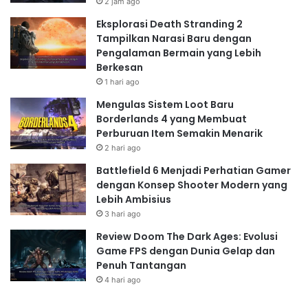
2 jam ago
Eksplorasi Death Stranding 2
Tampilkan Narasi Baru dengan
Pengalaman Bermain yang Lebih
Strategi dan Taktik dalam The
Berkesan
King of Fighters: AFK
1 hari ago
Meskipun gameplay-nya
idle
,
The King of Fighters: AFK
Mengulas Sistem Loot Baru
Borderlands 4 yang Membuat
tetap membutuhkan strategi dan taktik yang cerdas.
Perburuan Item Semakin Menarik
Kamu perlu memperhatikan posisi karakter,
skill
yang
2 hari ago
digunakan, dan juga
timing
yang tepat untuk meraih
Battlefield 6 Menjadi Perhatian Gamer
kemenangan. Manfaatkan fitur-fitur yang tersedia
dengan Konsep Shooter Modern yang
dalam game, seperti
skill
khusus dan
equipment
, untuk
Lebih Ambisius
meningkatkan kekuatan timmu. Jangan lupa untuk
3 hari ago
selalu meng-
upgrade
karakter dan
equipment
-mu
Review Doom The Dark Ages: Evolusi
secara berkala agar tetap kompetitif.
Game FPS dengan Dunia Gelap dan
Nostalgia KOF yang
Penuh Tantangan
4 hari ago
Memukau