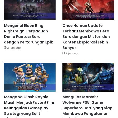
1 hari ago
Wuthering Waves Hadir dengan
Mekanisme Pertarungan Modern
Mengenal Elden Ring
Once Human Update
untuk Pengalaman Bermain Lebih
Nightreign: Perpaduan
Terbaru Membawa Peta
Intens
Dunia Fantasi Baru
Baru dengan Misteri dan
dengan Pertarungan Epik
Konten Eksplorasi Lebih
2 hari ago
Banyak
2 jam ago
2 jam ago
Membangun Tim Impianmu
The King of Fighters: AFK
menawarkan beragam
karakter ikonik dari seri
The King of Fighters
. Setiap
karakter memiliki atribut,
skill
, dan peran yang
berbeda-beda. Membangun tim yang seimbang dan
Mengapa Clash Royale
Mengulas Marvel’s
efektif membutuhkan perencanaan yang cermat. Kamu
Masih Menjadi Favorit? Ini
Wolverine PS5: Game
perlu mempertimbangkan
synergy
antara karakter-
Keunggulan Gameplay
Superhero Baru yang Siap
karakter yang kamu pilih, agar dapat memaksimalkan
Strategi yang Sulit
Membawa Pengalaman
kekuatan timmu. Jangan ragu untuk bereksperimen