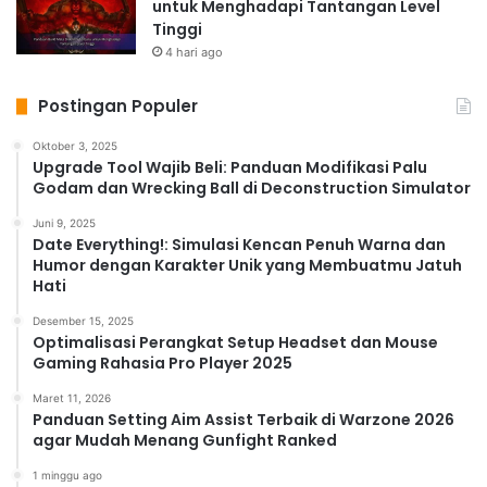
untuk Menghadapi Tantangan Level
karakter favoritmu dari seri
The King of Fighters
.
Tinggi
Sistem Upgrade:
Tingkatkan kekuatan karakter
4 hari ago
dan
equipment
-mu untuk menghadapi tantangan yang
Postingan Populer
lebih besar.
Strategi Tim yang Mendalam:
Bangun tim yang
Oktober 3, 2025
Upgrade Tool Wajib Beli: Panduan Modifikasi Palu
seimbang dan efektif dengan memperhatikan
synergy
Godam dan Wrecking Ball di Deconstruction Simulator
antar karakter.
Event dan Tantangan Berkala:
Ikuti event dan
Juni 9, 2025
Date Everything!: Simulasi Kencan Penuh Warna dan
tantangan untuk mendapatkan hadiah eksklusif.
Humor dengan Karakter Unik yang Membuatmu Jatuh
Grafis dan Musik yang Menawan:
Nikmati
Hati
nostalgia
The King of Fighters
dengan grafis dan musik
Desember 15, 2025
yang memukau.
Optimalisasi Perangkat Setup Headset dan Mouse
Gaming Rahasia Pro Player 2025
Sistem Guild:
Bergabunglah dengan guild untuk
berkolaborasi dengan pemain lain dan meraih prestasi
Maret 11, 2026
Panduan Setting Aim Assist Terbaik di Warzone 2026
bersama.
agar Mudah Menang Gunfight Ranked
Kesimpulan: The King of
1 minggu ago