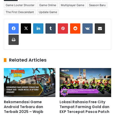
Game Looter Shooter
Game Online
Multiplayer Game
Season Baru
The First Descendant
Update Game
LinkedIn
Tumblr
Pinterest
Reddit
VKontakte
Share via Email
Print
Related Articles
Rekomendasi Game
Lokasi Rahasia Free City
Android Terbaru dan
Tempat Farming Gold dan
Terbaik 2025 – Wajib
EXP Tercepat Pasca Patch