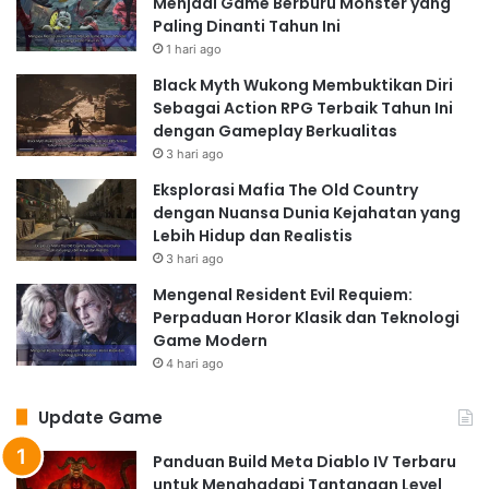
Menjadi Game Berburu Monster yang
Paling Dinanti Tahun Ini
1 hari ago
Black Myth Wukong Membuktikan Diri
Sebagai Action RPG Terbaik Tahun Ini
dengan Gameplay Berkualitas
3 hari ago
Eksplorasi Mafia The Old Country
dengan Nuansa Dunia Kejahatan yang
Lebih Hidup dan Realistis
3 hari ago
Mengenal Resident Evil Requiem:
Perpaduan Horor Klasik dan Teknologi
Game Modern
4 hari ago
Update Game
Panduan Build Meta Diablo IV Terbaru
untuk Menghadapi Tantangan Level