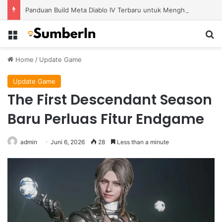
Panduan Build Meta Diablo IV Terbaru untuk Menghadapi Tantangan Level Tinggi
Menu
S
Home
/
Update Game
Update Game
The First Descendant Season
Baru Perluas Fitur Endgame
admin
Juni 6, 2026
28
Less than a minute