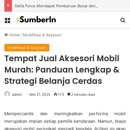
Delta Force Mendapat Pembaruan Besar dengan Map Baru dan Perubahan Gameplay Lebih Kompetitif
Menu
S
Home
/
Modifikasi & Aksesori
Modifikasi & Aksesori
Tempat Jual Aksesori Mobil
Murah: Panduan Lengkap &
Strategi Belanja Cerdas
admin
Mei 21, 2025
173
2 minutes read
Mempercantik dan meningkatkan performa mobil
merupakan impian setiap pemilik kendaraan. Namun, biaya
aksesori mobil seringkali menjadi kendala. Artikel ini akan