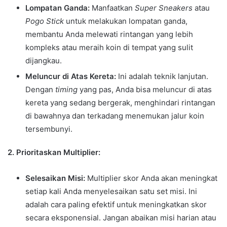
Lompatan Ganda:
Manfaatkan
Super Sneakers
atau
Pogo Stick
untuk melakukan lompatan ganda,
membantu Anda melewati rintangan yang lebih
kompleks atau meraih koin di tempat yang sulit
dijangkau.
Meluncur di Atas Kereta:
Ini adalah teknik lanjutan.
Dengan
timing
yang pas, Anda bisa meluncur di atas
kereta yang sedang bergerak, menghindari rintangan
di bawahnya dan terkadang menemukan jalur koin
tersembunyi.
2. Prioritaskan Multiplier:
Selesaikan Misi:
Multiplier skor Anda akan meningkat
setiap kali Anda menyelesaikan satu set misi. Ini
adalah cara paling efektif untuk meningkatkan skor
secara eksponensial. Jangan abaikan misi harian atau