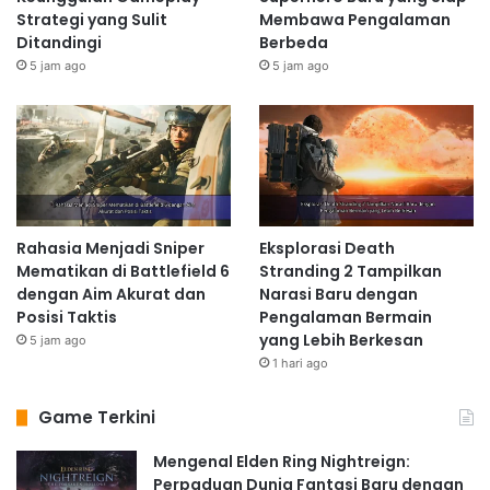
Strategi yang Sulit
Membawa Pengalaman
Ditandingi
Berbeda
5 jam ago
5 jam ago
Rahasia Menjadi Sniper
Eksplorasi Death
Mematikan di Battlefield 6
Stranding 2 Tampilkan
dengan Aim Akurat dan
Narasi Baru dengan
Posisi Taktis
Pengalaman Bermain
yang Lebih Berkesan
5 jam ago
1 hari ago
Game Terkini
Mengenal Elden Ring Nightreign:
Perpaduan Dunia Fantasi Baru dengan