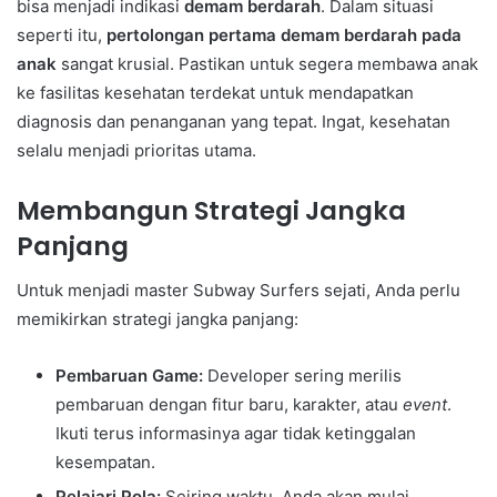
bisa menjadi indikasi
demam berdarah
. Dalam situasi
seperti itu,
pertolongan pertama demam berdarah pada
anak
sangat krusial. Pastikan untuk segera membawa anak
ke fasilitas kesehatan terdekat untuk mendapatkan
diagnosis dan penanganan yang tepat. Ingat, kesehatan
selalu menjadi prioritas utama.
Membangun Strategi Jangka
Panjang
Untuk menjadi master Subway Surfers sejati, Anda perlu
memikirkan strategi jangka panjang:
Pembaruan Game:
Developer sering merilis
pembaruan dengan fitur baru, karakter, atau
event
.
Ikuti terus informasinya agar tidak ketinggalan
kesempatan.
Pelajari Pola:
Seiring waktu, Anda akan mulai