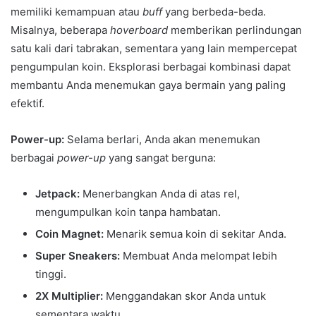
memiliki kemampuan atau
buff
yang berbeda-beda.
Misalnya, beberapa
hoverboard
memberikan perlindungan
satu kali dari tabrakan, sementara yang lain mempercepat
pengumpulan koin. Eksplorasi berbagai kombinasi dapat
membantu Anda menemukan gaya bermain yang paling
efektif.
Power-up:
Selama berlari, Anda akan menemukan
berbagai
power-up
yang sangat berguna:
Jetpack:
Menerbangkan Anda di atas rel,
mengumpulkan koin tanpa hambatan.
Coin Magnet:
Menarik semua koin di sekitar Anda.
Super Sneakers:
Membuat Anda melompat lebih
tinggi.
2X Multiplier:
Menggandakan skor Anda untuk
sementara waktu.