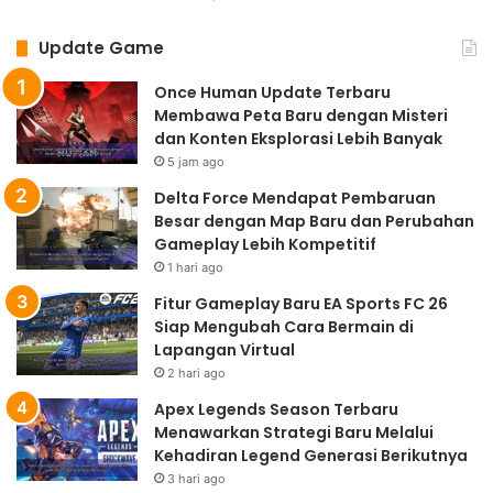
Update Game
Once Human Update Terbaru
Membawa Peta Baru dengan Misteri
dan Konten Eksplorasi Lebih Banyak
5 jam ago
Delta Force Mendapat Pembaruan
Besar dengan Map Baru dan Perubahan
Gameplay Lebih Kompetitif
1 hari ago
Fitur Gameplay Baru EA Sports FC 26
Siap Mengubah Cara Bermain di
Lapangan Virtual
2 hari ago
Apex Legends Season Terbaru
Menawarkan Strategi Baru Melalui
Kehadiran Legend Generasi Berikutnya
3 hari ago