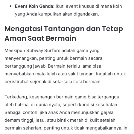
Event Koin Ganda:
Ikuti event khusus di mana koin
yang Anda kumpulkan akan digandakan.
Mengatasi Tantangan dan Tetap
Aman Saat Bermain
Meskipun Subway Surfers adalah game yang
menyenangkan, penting untuk bermain secara
bertanggung jawab. Bermain terlalu lama bisa
menyebabkan mata lelah atau sakit tangan. Ingatlah untuk
beristirahat sejenak di sela-sela sesi bermain.
Terkadang, kesenangan bermain game bisa terganggu
oleh hal-hal di dunia nyata, seperti kondisi kesehatan.
Sebagai contoh, jika anak Anda menunjukkan gejala
demam tinggi, lesu, atau bintik merah di kulit setelah
bermain seharian, penting untuk tidak mengabaikannya. Ini