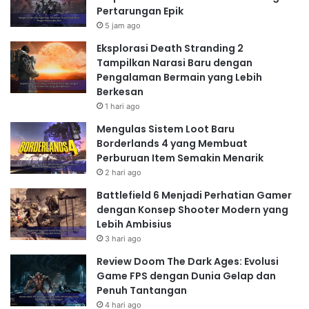
Pertarungan Epik
5 jam ago
Eksplorasi Death Stranding 2
Tampilkan Narasi Baru dengan
Pengalaman Bermain yang Lebih
Berkesan
1 hari ago
Mengulas Sistem Loot Baru
Borderlands 4 yang Membuat
Perburuan Item Semakin Menarik
2 hari ago
Battlefield 6 Menjadi Perhatian Gamer
dengan Konsep Shooter Modern yang
Lebih Ambisius
3 hari ago
Review Doom The Dark Ages: Evolusi
Game FPS dengan Dunia Gelap dan
Penuh Tantangan
4 hari ago