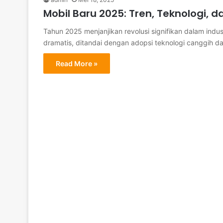
Mobil Baru 2025: Tren, Teknologi, d
Tahun 2025 menjanjikan revolusi signifikan dalam indu
dramatis, ditandai dengan adopsi teknologi canggih 
Read More »