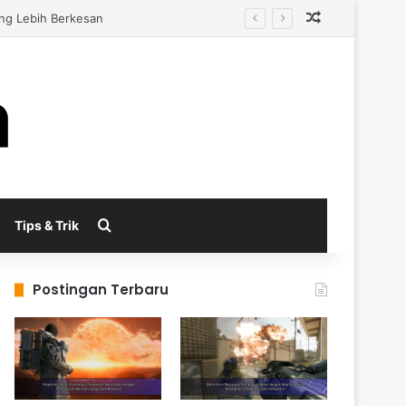
Random Arti
Lebih Kompetitif
Search for
Tips & Trik
Postingan Terbaru