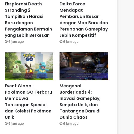
Eksplorasi Death
Delta Force
Stranding 2
Mendapat
Tampilkan Narasi
Pembaruan Besar
Baru dengan
dengan Map Baru dan
Pengalaman Bermain
Perubahan Gameplay
yang Lebih Berkesan
Lebih Kompetitif
6 jam ago
6 jam ago
Event Global
Mengenal
Pokémon GO Terbaru
Borderlands 4:
Membawa
Inovasi Gameplay,
Tantangan Spesial
Senjata Unik, dan
dan Koleksi Pokémon
Tantangan Baru di
Unik
Dunia Chaos
6 jam ago
6 jam ago