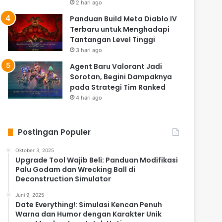
2 hari ago
Panduan Build Meta Diablo IV
Terbaru untuk Menghadapi
Tantangan Level Tinggi
3 hari ago
Agent Baru Valorant Jadi
Sorotan, Begini Dampaknya
pada Strategi Tim Ranked
4 hari ago
Postingan Populer
Oktober 3, 2025
Upgrade Tool Wajib Beli: Panduan Modifikasi
Palu Godam dan Wrecking Ball di
Deconstruction Simulator
Juni 9, 2025
Date Everything!: Simulasi Kencan Penuh
Warna dan Humor dengan Karakter Unik