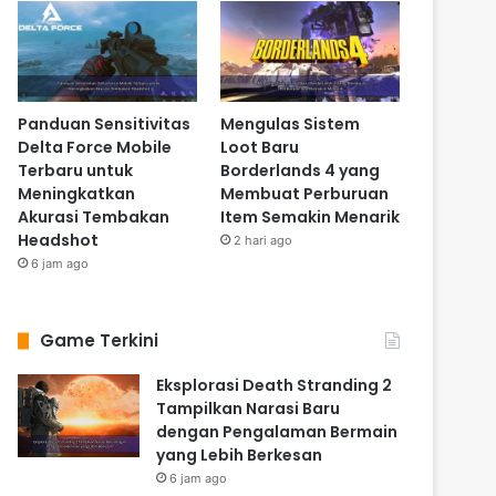
Panduan Sensitivitas
Mengulas Sistem
Delta Force Mobile
Loot Baru
Terbaru untuk
Borderlands 4 yang
Meningkatkan
Membuat Perburuan
Akurasi Tembakan
Item Semakin Menarik
Headshot
2 hari ago
6 jam ago
Game Terkini
Eksplorasi Death Stranding 2
Tampilkan Narasi Baru
dengan Pengalaman Bermain
yang Lebih Berkesan
6 jam ago