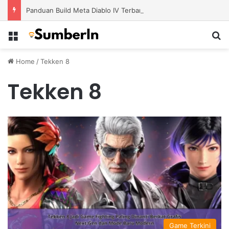
Panduan Build Meta Diablo IV Terbaru untuk Menghadapi Tantangan Level Tinggi
Menu
S
Home
/
Tekken 8
Tekken 8
Game Terkini