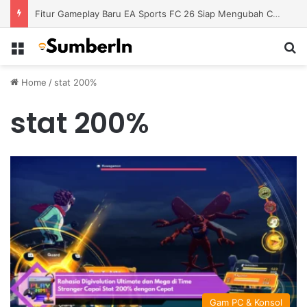
Fitur Gameplay Baru EA Sports FC 26 Siap Mengubah Cara Bermain di Lapangan Virtual
Menu
S
Home
/
stat 200%
stat 200%
Gam PC & Konsol