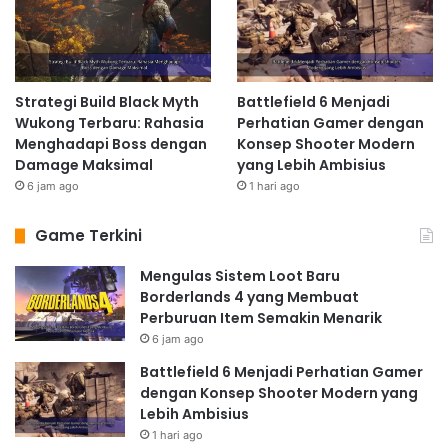
Strategi Build Black Myth
Battlefield 6 Menjadi
Wukong Terbaru: Rahasia
Perhatian Gamer dengan
Menghadapi Boss dengan
Konsep Shooter Modern
Damage Maksimal
yang Lebih Ambisius
6 jam ago
1 hari ago
Game Terkini
Mengulas Sistem Loot Baru
Borderlands 4 yang Membuat
Perburuan Item Semakin Menarik
6 jam ago
Battlefield 6 Menjadi Perhatian Gamer
dengan Konsep Shooter Modern yang
Lebih Ambisius
1 hari ago