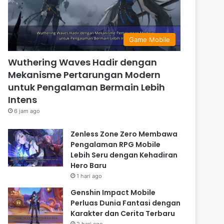
Game Mobile
Wuthering Waves Hadir dengan
Mekanisme Pertarungan Modern
untuk Pengalaman Bermain Lebih
Intens
6 jam ago
Zenless Zone Zero Membawa
Pengalaman RPG Mobile
Lebih Seru dengan Kehadiran
Hero Baru
1 hari ago
Genshin Impact Mobile
Perluas Dunia Fantasi dengan
Karakter dan Cerita Terbaru
2 hari ago