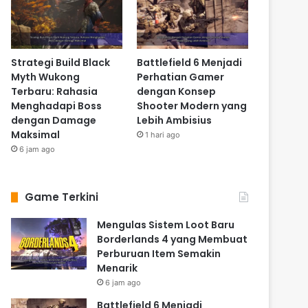
Strategi Build Black
Battlefield 6 Menjadi
Myth Wukong
Perhatian Gamer
Terbaru: Rahasia
dengan Konsep
Menghadapi Boss
Shooter Modern yang
dengan Damage
Lebih Ambisius
Maksimal
1 hari ago
6 jam ago
Game Terkini
Mengulas Sistem Loot Baru
Borderlands 4 yang Membuat
Perburuan Item Semakin
Menarik
6 jam ago
Battlefield 6 Menjadi