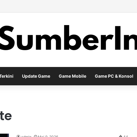
y Baru EA Sports FC 26 Siap Mengubah Cara Bermain di Lapangan Virtu
erkini
Update Game
Game Mobile
Game PC & Konsol
te
admin
Mei 9, 2026
44