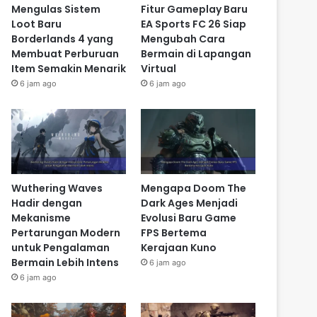
Mengulas Sistem
Fitur Gameplay Baru
Loot Baru
EA Sports FC 26 Siap
Borderlands 4 yang
Mengubah Cara
Membuat Perburuan
Bermain di Lapangan
Item Semakin Menarik
Virtual
6 jam ago
6 jam ago
Wuthering Waves
Mengapa Doom The
Hadir dengan
Dark Ages Menjadi
Mekanisme
Evolusi Baru Game
Pertarungan Modern
FPS Bertema
untuk Pengalaman
Kerajaan Kuno
Bermain Lebih Intens
6 jam ago
6 jam ago