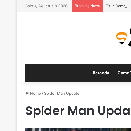
Sabtu, Agustus 8 2026
Breaking News
Fitur Gamepla
Beranda
Game T
Home
/
Spider Man Update
Spider Man Upda