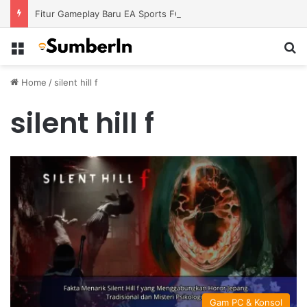
Fitur Gameplay Baru EA Sports FC 26 Siap Mengubah Cara Bermain di Lapangan Virtual
Menu
S
Home
/
silent hill f
silent hill f
Gam PC & Konsol