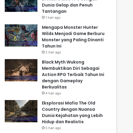
Dunia Gelap dan Penuh
Tantangan
1 hari ago
Mengapa Monster Hunter
Wilds Menjadi Game Berburu
Monster yang Paling Dinanti
Tahun Ini
2 hari ago
Black Myth Wukong
Membuktikan Diri Sebagai
Action RPG Terbaik Tahun Ini
dengan Gameplay
Berkualitas
4 hari ago
Eksplorasi Mafia The Old
Country dengan Nuansa
Dunia Kejahatan yang Lebih
Hidup dan Realistis
5 hari ago