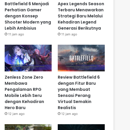
Battlefield 6 Menjadi
Apex Legends Season
Perhatian Gamer
Terbaru Menawarkan
dengan Konsep
Strategi Baru Melalui
Shooter Modern yang
Kehadiran Legend
Lebih Ambisius
Generasi Berikutnya
11 jam ago
11 jam ago
Zenless Zone Zero
Review Battlefield 6
Membawa
dengan Fitur Baru
Pengalaman RPG
yang Membuat
Mobile Lebih Seru
Sensasi Perang
dengan Kehadiran
Virtual Semakin
Hero Baru
Realistis
12 jam ago
12 jam ago