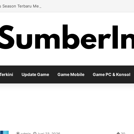
 Season Terbaru Menawarkan Strategi Baru Melalui Kehadiran Legend G
erkini
Update Game
Game Mobile
Game PC & Konsol
admin
Juni 23, 2026
20