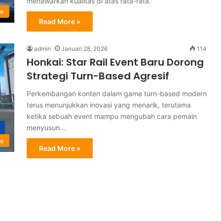
menawarkan kualitas di atas rata-rata.
le
Read More »
admin
Januari 28, 2026
114
Honkai: Star Rail Event Baru Dorong
Strategi Turn-Based Agresif
Perkembangan konten dalam game turn-based modern
terus menunjukkan inovasi yang menarik, terutama
ketika sebuah event mampu mengubah cara pemain
menyusun…
le
Read More »