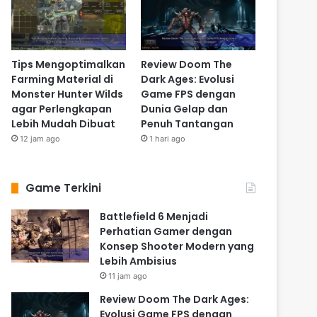
Tips Mengoptimalkan
Review Doom The
Farming Material di
Dark Ages: Evolusi
Monster Hunter Wilds
Game FPS dengan
agar Perlengkapan
Dunia Gelap dan
Lebih Mudah Dibuat
Penuh Tantangan
12 jam ago
1 hari ago
Game Terkini
Battlefield 6 Menjadi
Perhatian Gamer dengan
Konsep Shooter Modern yang
Lebih Ambisius
11 jam ago
Review Doom The Dark Ages:
Evolusi Game FPS dengan