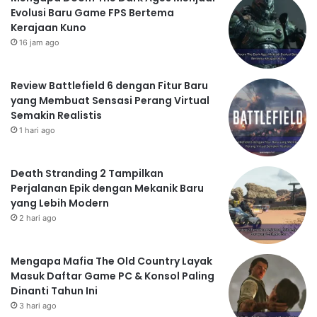
Evolusi Baru Game FPS Bertema
Kerajaan Kuno
16 jam ago
Review Battlefield 6 dengan Fitur Baru
yang Membuat Sensasi Perang Virtual
Semakin Realistis
1 hari ago
Death Stranding 2 Tampilkan
Perjalanan Epik dengan Mekanik Baru
yang Lebih Modern
2 hari ago
Mengapa Mafia The Old Country Layak
Masuk Daftar Game PC & Konsol Paling
Dinanti Tahun Ini
3 hari ago