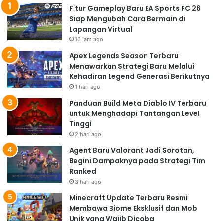
Fitur Gameplay Baru EA Sports FC 26
Siap Mengubah Cara Bermain di
Lapangan Virtual
16 jam ago
Apex Legends Season Terbaru
Menawarkan Strategi Baru Melalui
Kehadiran Legend Generasi Berikutnya
1 hari ago
Panduan Build Meta Diablo IV Terbaru
untuk Menghadapi Tantangan Level
Tinggi
2 hari ago
Agent Baru Valorant Jadi Sorotan,
Begini Dampaknya pada Strategi Tim
Ranked
3 hari ago
Minecraft Update Terbaru Resmi
Membawa Biome Eksklusif dan Mob
Unik yang Wajib Dicoba