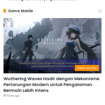
Game Mobile
Game Mobile
Wuthering Waves Hadir dengan Mekanisme
Pertarungan Modern untuk Pengalaman
Bermain Lebih Intens
16 jam ago