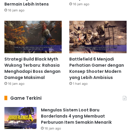
Bermain Lebih Intens
16 jam ago
16 jam ago
Strategi Build Black Myth
Battlefield 6 Menjadi
Wukong Terbaru: Rahasia
Perhatian Gamer dengan
Menghadapi Boss dengan
Konsep Shooter Modern
Damage Maksimal
yang Lebih Ambisius
16 jam ago
1 hari ago
Game Terkini
Mengulas Sistem Loot Baru
Borderlands 4 yang Membuat
Perburuan Item Semakin Menarik
16 jam ago