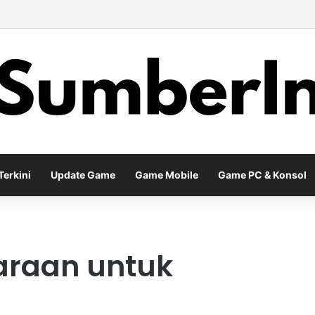
 Meta Diablo IV Terbaru untuk Menghadapi Tantangan Level Tinggi
erkini
Update Game
Game Mobile
Game PC & Konsol
araan untuk