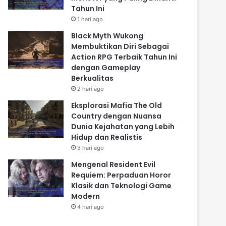
Tahun Ini
1 hari ago
Black Myth Wukong
Membuktikan Diri Sebagai
Action RPG Terbaik Tahun Ini
dengan Gameplay
Berkualitas
2 hari ago
Eksplorasi Mafia The Old
Country dengan Nuansa
Dunia Kejahatan yang Lebih
Hidup dan Realistis
3 hari ago
Mengenal Resident Evil
Requiem: Perpaduan Horor
Klasik dan Teknologi Game
Modern
4 hari ago