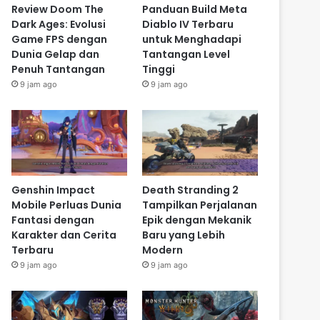
Review Doom The
Panduan Build Meta
Dark Ages: Evolusi
Diablo IV Terbaru
Game FPS dengan
untuk Menghadapi
Dunia Gelap dan
Tantangan Level
Penuh Tantangan
Tinggi
9 jam ago
9 jam ago
Genshin Impact
Death Stranding 2
Mobile Perluas Dunia
Tampilkan Perjalanan
Fantasi dengan
Epik dengan Mekanik
Karakter dan Cerita
Baru yang Lebih
Terbaru
Modern
9 jam ago
9 jam ago