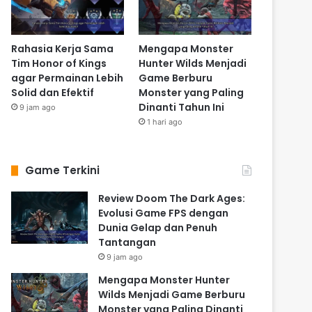
Rahasia Kerja Sama
Mengapa Monster
Tim Honor of Kings
Hunter Wilds Menjadi
agar Permainan Lebih
Game Berburu
Solid dan Efektif
Monster yang Paling
Dinanti Tahun Ini
9 jam ago
1 hari ago
Game Terkini
Review Doom The Dark Ages:
Evolusi Game FPS dengan
Dunia Gelap dan Penuh
Tantangan
9 jam ago
Mengapa Monster Hunter
Wilds Menjadi Game Berburu
Monster yang Paling Dinanti