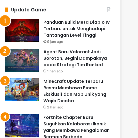
Update Game
Panduan Build Meta Diablo IV
Terbaru untuk Menghadapi
Tantangan Level Tinggi
9 jam ago
Agent Baru Valorant Jadi
Sorotan, Begini Dampaknya
pada Strategi Tim Ranked
1 hari ago
Minecraft Update Terbaru
Resmi Membawa Biome
Eksklusif dan Mob Unik yang
Wajib Dicoba
2 hari ago
Fortnite Chapter Baru
Suguhkan Kolaborasi Ikonik
yang Membawa Pengalaman
Bermain Berbeda