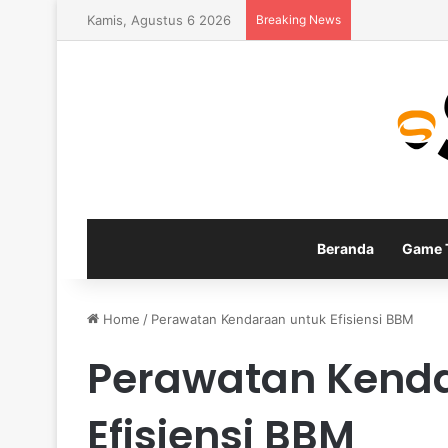
Kamis, Agustus 6 2026
Breaking News
Panduan Build
Beranda
Game T
Home
/
Perawatan Kendaraan untuk Efisiensi BBM
Perawatan Kend
Efisiensi BBM