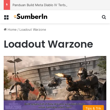
Panduan Build Meta Diablo IV Terbaru untuk Menghadapi Tantangan Level Tinggi
Menu
S
Home
/
Loadout Warzone
Loadout Warzone
Tips & Trik