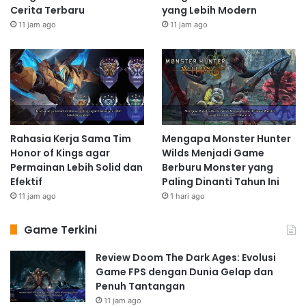
Cerita Terbaru
yang Lebih Modern
11 jam ago
11 jam ago
Rahasia Kerja Sama Tim
Mengapa Monster Hunter
Honor of Kings agar
Wilds Menjadi Game
Permainan Lebih Solid dan
Berburu Monster yang
Efektif
Paling Dinanti Tahun Ini
11 jam ago
1 hari ago
Game Terkini
Review Doom The Dark Ages: Evolusi
Game FPS dengan Dunia Gelap dan
Penuh Tantangan
11 jam ago