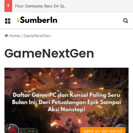
Fitur Gameplay Baru EA Sports FC 26 Siap Mengubah Cara Bermain di Lapangan Virtual
Menu
S
Home
/
GameNextGen
GameNextGen
game-pc-dan-konsol