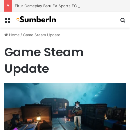
Fitur Gameplay Baru EA Sports FC 26 Siap Mengubah Cara Bermain di Lapangan Virtual
Menu
S
Home
/
Game Steam Update
Game Steam
Update