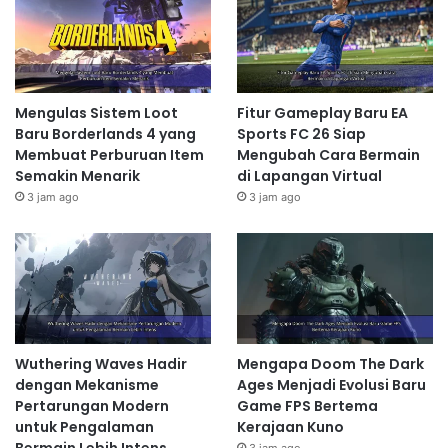
Mengulas Sistem Loot
Fitur Gameplay Baru EA
Baru Borderlands 4 yang
Sports FC 26 Siap
Membuat Perburuan Item
Mengubah Cara Bermain
Semakin Menarik
di Lapangan Virtual
3 jam ago
3 jam ago
Wuthering Waves Hadir
Mengapa Doom The Dark
dengan Mekanisme
Ages Menjadi Evolusi Baru
Pertarungan Modern
Game FPS Bertema
untuk Pengalaman
Kerajaan Kuno
Bermain Lebih Intens
3 jam ago