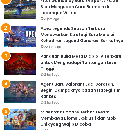
Fitur Gameplay Baru EA Sports FC 26
Siap Mengubah Cara Bermain di
Lapangan Virtual
3 jam ago
Apex Legends Season Terbaru
Menawarkan Strategi Baru Melalui
Kehadiran Legend Generasi Berikutnya
23 jam ago
Panduan Build Meta Diablo IV Terbaru
untuk Menghadapi Tantangan Level
Tinggi
2 hari ago
Agent Baru Valorant Jadi Sorotan,
Begini Dampaknya pada Strategi Tim
Ranked
3 hari ago
Minecraft Update Terbaru Resmi
Membawa Biome Eksklusif dan Mob
Unik yang Wajib Dicoba