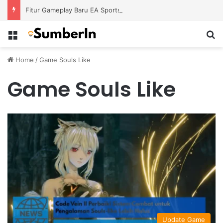
Fitur Gameplay Baru EA Sports FC 26 Siap Mengubah Cara Bermain di Lapangan Virtual
Menu
S
Home
/
Game Souls Like
Game Souls Like
Update Game