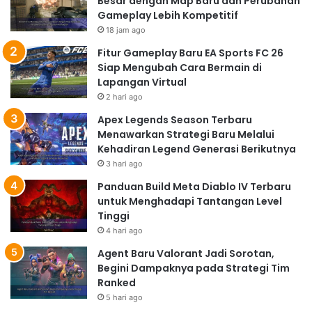
Besar dengan Map Baru dan Perubahan
Gameplay Lebih Kompetitif
18 jam ago
Fitur Gameplay Baru EA Sports FC 26
Siap Mengubah Cara Bermain di
Lapangan Virtual
2 hari ago
Apex Legends Season Terbaru
Menawarkan Strategi Baru Melalui
Kehadiran Legend Generasi Berikutnya
3 hari ago
Panduan Build Meta Diablo IV Terbaru
untuk Menghadapi Tantangan Level
Tinggi
4 hari ago
Agent Baru Valorant Jadi Sorotan,
Begini Dampaknya pada Strategi Tim
Ranked
5 hari ago