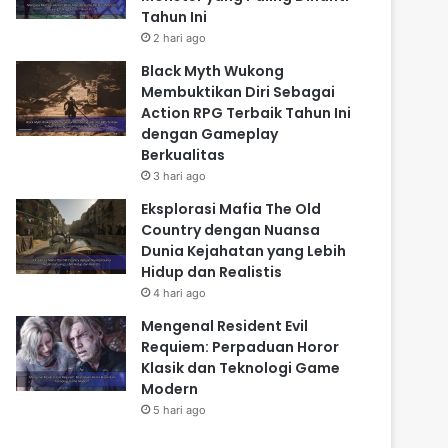
Tahun Ini
2 hari ago
Black Myth Wukong
Membuktikan Diri Sebagai
Action RPG Terbaik Tahun Ini
dengan Gameplay
Berkualitas
3 hari ago
Eksplorasi Mafia The Old
Country dengan Nuansa
Dunia Kejahatan yang Lebih
Hidup dan Realistis
4 hari ago
Mengenal Resident Evil
Requiem: Perpaduan Horor
Klasik dan Teknologi Game
Modern
5 hari ago