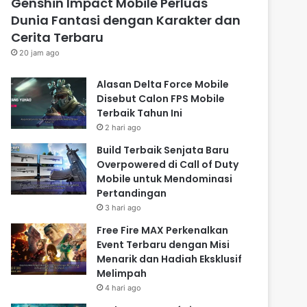
Genshin Impact Mobile Perluas
Dunia Fantasi dengan Karakter dan
Cerita Terbaru
20 jam ago
Alasan Delta Force Mobile
Disebut Calon FPS Mobile
Terbaik Tahun Ini
2 hari ago
Build Terbaik Senjata Baru
Overpowered di Call of Duty
Mobile untuk Mendominasi
Pertandingan
3 hari ago
Free Fire MAX Perkenalkan
Event Terbaru dengan Misi
Menarik dan Hadiah Eksklusif
Melimpah
4 hari ago