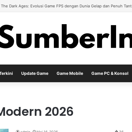
The Dark Ages: Evolusi Game FPS dengan Dunia Gelap dan Penuh Tan
erkini
Update Game
Game Mobile
Game PC & Konsol
Modern 2026
admin
Mei 16, 2026
36