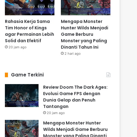
Rahasia Kerja Sama
Mengapa Monster
Tim Honor of Kings
Hunter Wilds Menjadi
agar Permainan Lebih
Game Berburu
Solid dan Efektif
Monster yang Paling
Dinanti Tahun Ini
20 jam ago
2 hari ago
Game Terkini
Review Doom The Dark Ages:
Evolusi Game FPS dengan
Dunia Gelap dan Penuh
Tantangan
20 jam ago
Mengapa Monster Hunter
Wilds Menjadi Game Berburu
Monster yang Paling Dinanti