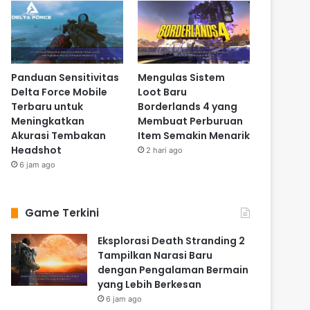
Panduan Sensitivitas
Mengulas Sistem
Delta Force Mobile
Loot Baru
Terbaru untuk
Borderlands 4 yang
Meningkatkan
Membuat Perburuan
Akurasi Tembakan
Item Semakin Menarik
Headshot
2 hari ago
6 jam ago
Game Terkini
Eksplorasi Death Stranding 2
Tampilkan Narasi Baru
dengan Pengalaman Bermain
yang Lebih Berkesan
6 jam ago