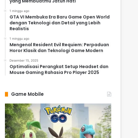
yang Membuatmu Jatuh Hati
1 minggu ago
GTA VI Membuka Era Baru Game Open World
dengan Teknologi dan Detail yang Lebih
Realistis
1 minggu ago
Mengenal Resident Evil Requiem: Perpaduan
Horor Klasik dan Teknologi Game Modern
Desember 15, 2025
Optimalisasi Perangkat Setup Headset dan
Mouse Gaming Rahasia Pro Player 2025
Game Mobile