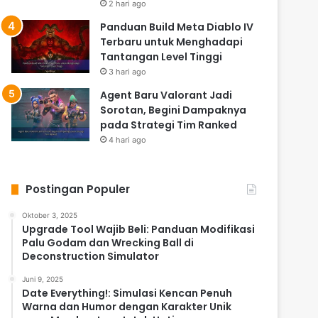
2 hari ago
Panduan Build Meta Diablo IV
Terbaru untuk Menghadapi
Tantangan Level Tinggi
3 hari ago
Agent Baru Valorant Jadi
Sorotan, Begini Dampaknya
pada Strategi Tim Ranked
4 hari ago
Postingan Populer
Oktober 3, 2025
Upgrade Tool Wajib Beli: Panduan Modifikasi
Palu Godam dan Wrecking Ball di
Deconstruction Simulator
Juni 9, 2025
Date Everything!: Simulasi Kencan Penuh
Warna dan Humor dengan Karakter Unik