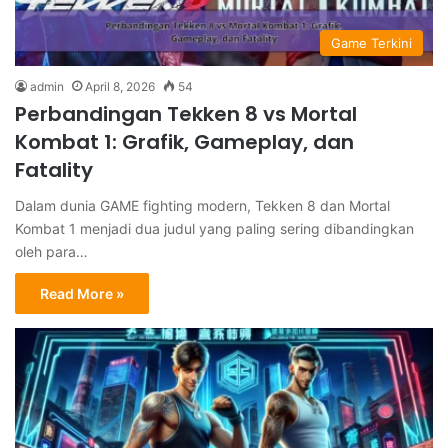
Game Terkini
admin
April 8, 2026
54
Perbandingan Tekken 8 vs Mortal
Kombat 1: Grafik, Gameplay, dan
Fatality
Dalam dunia GAME fighting modern, Tekken 8 dan Mortal
Kombat 1 menjadi dua judul yang paling sering dibandingkan
oleh para…
Read More »