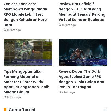
Zenless Zone Zero
Review Battlefield 6
Membawa Pengalaman
dengan Fitur Baru yang
RPG Mobile Lebih Seru
Membuat Sensasi Perang
dengan Kehadiran Hero
Virtual Semakin Realistis
Baru
14 jam ago
14 jam ago
Tips Mengoptimalkan
Review Doom The Dark
Farming Material di
Ages: Evolusi Game FPS
Monster Hunter Wilds
dengan Dunia Gelap dan
agar Perlengkapan Lebih
Penuh Tantangan
Mudah Dibuat
2 hari ago
14 jam ago
Game Terkini