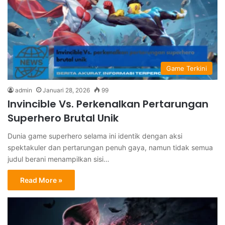
Game Terkini
admin
Januari 28, 2026
99
Invincible Vs. Perkenalkan Pertarungan
Superhero Brutal Unik
Dunia game superhero selama ini identik dengan aksi
spektakuler dan pertarungan penuh gaya, namun tidak semua
judul berani menampilkan sisi…
Read More »