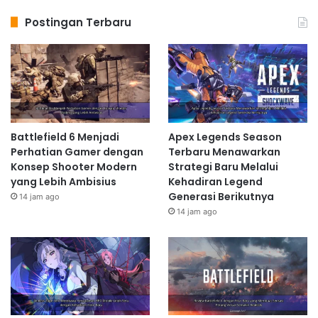
Postingan Terbaru
Battlefield 6 Menjadi
Apex Legends Season
Perhatian Gamer dengan
Terbaru Menawarkan
Konsep Shooter Modern
Strategi Baru Melalui
yang Lebih Ambisius
Kehadiran Legend
Generasi Berikutnya
14 jam ago
14 jam ago