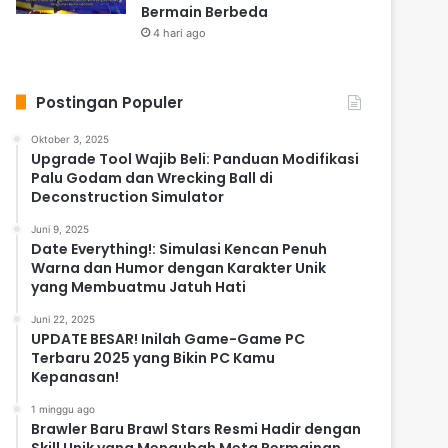
Bermain Berbeda
4 hari ago
Postingan Populer
Oktober 3, 2025
Upgrade Tool Wajib Beli: Panduan Modifikasi
Palu Godam dan Wrecking Ball di
Deconstruction Simulator
Juni 9, 2025
Date Everything!: Simulasi Kencan Penuh
Warna dan Humor dengan Karakter Unik
yang Membuatmu Jatuh Hati
Juni 22, 2025
UPDATE BESAR! Inilah Game-Game PC
Terbaru 2025 yang Bikin PC Kamu
Kepanasan!
1 minggu ago
Brawler Baru Brawl Stars Resmi Hadir dengan
Skill Unik yang Mengubah Meta Permainan