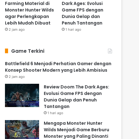
Farming Material di
Dark Ages: Evolusi
Monster Hunter Wilds
Game FPS dengan
agar Perlengkapan
Dunia Gelap dan
Lebih Mudah Dibuat
Penuh Tantangan
2 jam ago
1 hari ago
Game Terkini
Battlefield 6 Menjadi Perhatian Gamer dengan
Konsep Shooter Modern yang Lebih Ambisius
2 jam ago
Review Doom The Dark Ages:
Evolusi Game FPS dengan
Dunia Gelap dan Penuh
Tantangan
1 hari ago
Mengapa Monster Hunter
Wilds Menjadi Game Berburu
Monster yang Paling Dinanti