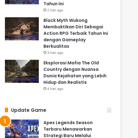
Tahun Ini
2 hari ago
Black Myth Wukong
Membuktikan Diri Sebagai
Action RPG Terbaik Tahun Ini
dengan Gameplay
Berkualitas
3 hari ago
Eksplorasi Mafia The Old
Country dengan Nuansa
Dunia Kejahatan yang Lebih
Hidup dan Realistis
4 hari ago
Update Game
Apex Legends Season
Terbaru Menawarkan
Strategi Baru Melalui