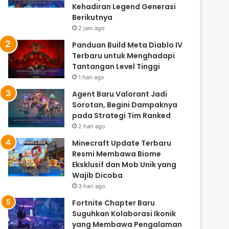
Kehadiran Legend Generasi
Berikutnya
2 jam ago
Panduan Build Meta Diablo IV
Terbaru untuk Menghadapi
Tantangan Level Tinggi
1 hari ago
Agent Baru Valorant Jadi
Sorotan, Begini Dampaknya
pada Strategi Tim Ranked
2 hari ago
Minecraft Update Terbaru
Resmi Membawa Biome
Eksklusif dan Mob Unik yang
Wajib Dicoba
3 hari ago
Fortnite Chapter Baru
Suguhkan Kolaborasi Ikonik
yang Membawa Pengalaman