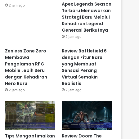
Apex Legends Season
2 jam ago
Terbaru Menawarkan
Strategi Baru Melalui
Kehadiran Legend
Generasi Berikutnya
2 jam ago
Zenless Zone Zero
Review Battlefield 6
Membawa
dengan Fitur Baru
Pengalaman RPG
yang Membuat
Mobile Lebih Seru
Sensasi Perang
dengan Kehadiran
Virtual Semakin
Hero Baru
Realistis
2 jam ago
2 jam ago
Tips Mengoptimalkan
Review Doom The