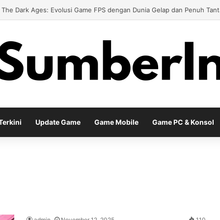
d Meta Diablo IV Terbaru untuk Menghadapi Tantangan Level Tinggi
erkini
Update Game
Game Mobile
Game PC & Konsol
admin
November 12, 2025
110