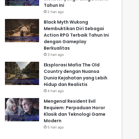
Tahun Ini
2 hari ago
Black Myth Wukong
Membuktikan Diri Sebagai
Action RPG Terbaik Tahun Ini
dengan Gameplay
Berkualitas
3 hari ago
Eksplorasi Mafia The Old
Country dengan Nuansa
Dunia Kejahatan yang Lebih
Hidup dan Realistis
4 hari ago
Mengenal Resident Evil
Requiem: Perpaduan Horor
Klasik dan Teknologi Game
Modern
5 hari ago