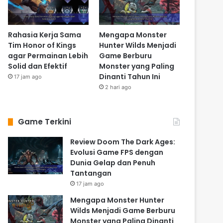
Rahasia Kerja Sama
Mengapa Monster
Tim Honor of Kings
Hunter Wilds Menjadi
agar Permainan Lebih
Game Berburu
Solid dan Efektif
Monster yang Paling
Dinanti Tahun Ini
17 jam ago
2 hari ago
Game Terkini
Review Doom The Dark Ages:
Evolusi Game FPS dengan
Dunia Gelap dan Penuh
Tantangan
17 jam ago
Mengapa Monster Hunter
Wilds Menjadi Game Berburu
Monster yang Paling Dinanti