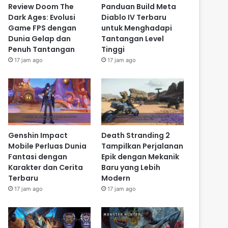
Review Doom The
Panduan Build Meta
Dark Ages: Evolusi
Diablo IV Terbaru
Game FPS dengan
untuk Menghadapi
Dunia Gelap dan
Tantangan Level
Penuh Tantangan
Tinggi
17 jam ago
17 jam ago
Genshin Impact
Death Stranding 2
Mobile Perluas Dunia
Tampilkan Perjalanan
Fantasi dengan
Epik dengan Mekanik
Karakter dan Cerita
Baru yang Lebih
Terbaru
Modern
17 jam ago
17 jam ago