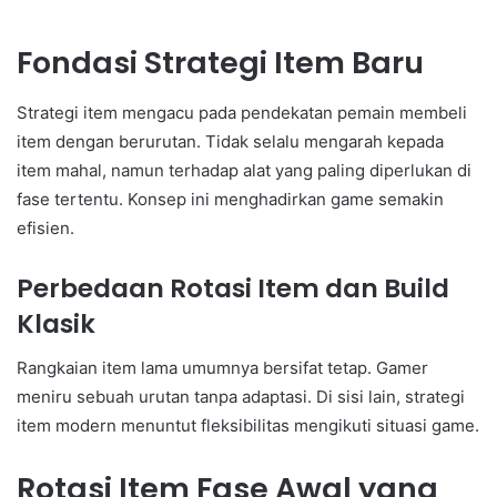
Fondasi Strategi Item Baru
Strategi item mengacu pada pendekatan pemain membeli
item dengan berurutan. Tidak selalu mengarah kepada
item mahal, namun terhadap alat yang paling diperlukan di
fase tertentu. Konsep ini menghadirkan game semakin
efisien.
Perbedaan Rotasi Item dan Build
Klasik
Rangkaian item lama umumnya bersifat tetap. Gamer
meniru sebuah urutan tanpa adaptasi. Di sisi lain, strategi
item modern menuntut fleksibilitas mengikuti situasi game.
Rotasi Item Fase Awal yang