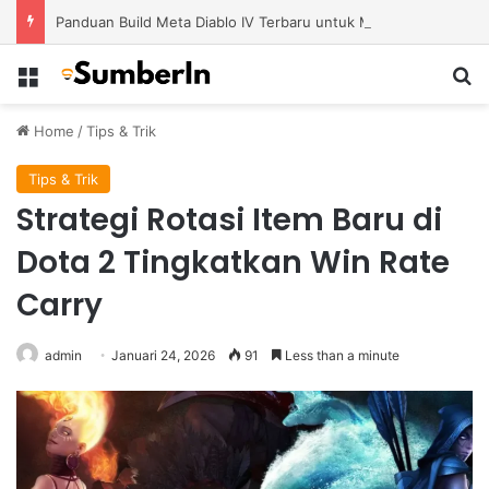
Panduan Build Meta Diablo IV Terbaru untuk Menghadapi Tantangan Level Tinggi
Menu
S
Home
/
Tips & Trik
Tips & Trik
Strategi Rotasi Item Baru di
Dota 2 Tingkatkan Win Rate
Carry
admin
Januari 24, 2026
91
Less than a minute