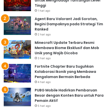
untuk Menghadapi Tantangan Level
Tinggi
1 hari ago
Agent Baru Valorant Jadi Sorotan,
Begini Dampaknya pada Strategi Tim
Ranked
2 hari ago
Minecraft Update Terbaru Resmi
Membawa Biome Eksklusif dan Mob
Unik yang Wajib Dicoba
3 hari ago
Fortnite Chapter Baru Suguhkan
Kolaborasi Ikonik yang Membawa
Pengalaman Bermain Berbeda
4 hari ago
PUBG Mobile Hadirkan Pembaruan
Besar dengan Konten Baru untuk Para
Pemain Aktif
5 hari ago