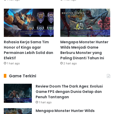
Rahasia Kerja Sama Tim
Mengapa Monster Hunter
Honor of Kings agar
Wilds Menjadi Game
Permainan Lebih Solid dan
Berburu Monster yang
Efektif
Paling Dinanti Tahun Ini
1 hari ago
2 hari ago
Game Terkini
Review Doom The Dark Ages: Evolusi
Game FPS dengan Dunia Gelap dan
Penuh Tantangan
1 hari ago
Mengapa Monster Hunter Wilds