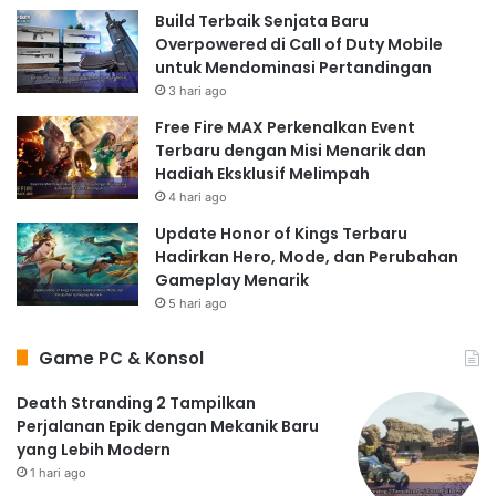
Build Terbaik Senjata Baru
Overpowered di Call of Duty Mobile
untuk Mendominasi Pertandingan
3 hari ago
Free Fire MAX Perkenalkan Event
Terbaru dengan Misi Menarik dan
Hadiah Eksklusif Melimpah
4 hari ago
Update Honor of Kings Terbaru
Hadirkan Hero, Mode, dan Perubahan
Gameplay Menarik
5 hari ago
Game PC & Konsol
Death Stranding 2 Tampilkan
Perjalanan Epik dengan Mekanik Baru
yang Lebih Modern
1 hari ago