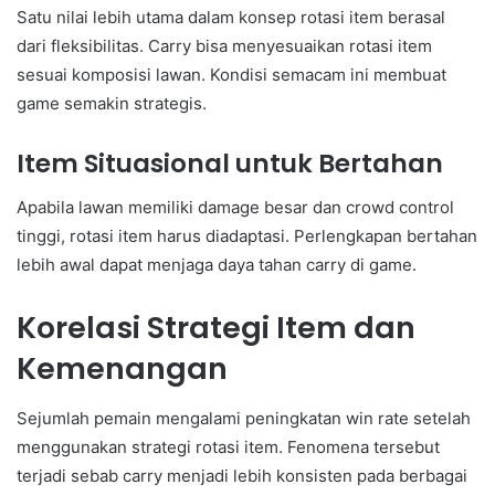
Satu nilai lebih utama dalam konsep rotasi item berasal
dari fleksibilitas. Carry bisa menyesuaikan rotasi item
sesuai komposisi lawan. Kondisi semacam ini membuat
game semakin strategis.
Item Situasional untuk Bertahan
Apabila lawan memiliki damage besar dan crowd control
tinggi, rotasi item harus diadaptasi. Perlengkapan bertahan
lebih awal dapat menjaga daya tahan carry di game.
Korelasi Strategi Item dan
Kemenangan
Sejumlah pemain mengalami peningkatan win rate setelah
menggunakan strategi rotasi item. Fenomena tersebut
terjadi sebab carry menjadi lebih konsisten pada berbagai