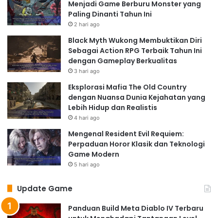
Menjadi Game Berburu Monster yang
Paling Dinanti Tahun Ini
2 hari ago
Black Myth Wukong Membuktikan Diri
Sebagai Action RPG Terbaik Tahun Ini
dengan Gameplay Berkualitas
3 hari ago
Eksplorasi Mafia The Old Country
dengan Nuansa Dunia Kejahatan yang
Lebih Hidup dan Realistis
4 hari ago
Mengenal Resident Evil Requiem:
Perpaduan Horor Klasik dan Teknologi
Game Modern
5 hari ago
Update Game
Panduan Build Meta Diablo IV Terbaru