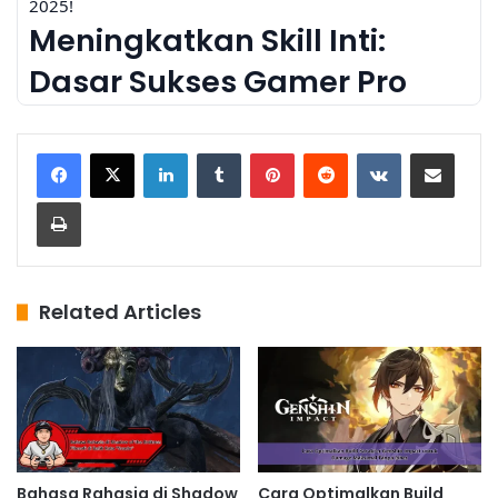
2025!
Meningkatkan Skill Inti:
Dasar Sukses Gamer Pro
1. Menguasai Mekanika Game:
Latihan Terstruktur
LinkedIn
Tumblr
Pinterest
Reddit
VKontakte
Share via Email
Kecepatan, akurasi, dan refleks yang cepat adalah
Print
kunci. Latihan terstruktur, bukan sekadar bermain acak,
sangat penting. Gunakan mode latihan atau custom
game untuk fokus pada aspek-aspek spesifik yang
perlu ditingkatkan. Catat waktu dan statistikmu untuk
Related Articles
melacak progres.
Related Articles
Tips Mengoptimalkan Farming
Material di Monster Hunter Wilds
Bahasa Rahasia di Shadow
Cara Optimalkan Build