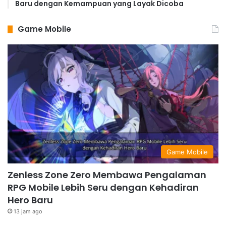
Baru dengan Kemampuan yang Layak Dicoba
permainan mereka, lalu cari kelemahan yang bisa
kamu manfaatkan. Intelijen kompetitif sangat penting
Game Mobile
di level pro.
Peningkatan Mental dan
Strategi Psikologis
11. Mengendalikan Emosi: Tetap
Tenang di Bawah Tekanan
Dalam pertandingan kompetitif, tekanan sangat tinggi.
Kemampuan untuk mengendalikan emosi dan tetap
tenang di bawah tekanan sangat penting untuk
Game Mobile
mempertahankan fokus dan membuat keputusan yang
tepat.
Zenless Zone Zero Membawa Pengalaman
12. Fokus dan Konsentrasi:
RPG Mobile Lebih Seru dengan Kehadiran
Meminimalkan Distraksi
Hero Baru
Hindari distraksi selama bermain. Matikan notifikasi,
13 jam ago
cari tempat yang tenang, dan fokus sepenuhnya pada