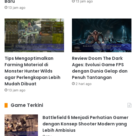
Baru
13 jam ago
Investasi yang Tepat
13 jam ago
Investasi pada perangkat keras yang berkualitas,
seperti PC gaming atau konsol terbaru, monitor dengan
refresh rate tinggi, dan mouse/keyboard gaming yang
ergonomis, sangat penting untuk meningkatkan
performa. Jangan ragu untuk berinvestasi dalam
peralatan yang mendukung performa puncakmu.
Tips Mengoptimalkan
Review Doom The Dark
5. Pengaturan Game yang
Farming Material di
Ages: Evolusi Game FPS
Monster Hunter Wilds
dengan Dunia Gelap dan
Optimal: Kustomisasi untuk
agar Perlengkapan Lebih
Penuh Tantangan
Keunggulan
Mudah Dibuat
2 hari ago
13 jam ago
Kustomisasi pengaturan gamemu sesuai gaya
bermainmu. Eksperimen dengan sensitivitas, FOV (Field
Game Terkini
of View), dan pengaturan grafis untuk menemukan
Battlefield 6 Menjadi Perhatian Gamer
setting yang paling nyaman dan efektif. Ini akan
dengan Konsep Shooter Modern yang
memberikan keunggulan kompetitif.
Lebih Ambisius
6. Manajemen Kesehatan dan