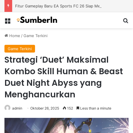
Fitur Gameplay Baru EA Sports FC 26 Siap Mengubah Cara Bermain di Lapangan Virtual
Menu
S
Home
/
Game Terkini
Game Terkini
Strategi ‘Duet’ Maksimal
Kombo Skill Human & Beast
Duet Night Abyss yang
Menghancurkan
admin
Oktober 26, 2025
152
Less than a minute