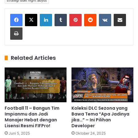
strategi duet night abyss
LinkedIn
Tumblr
Pinterest
Reddit
VKontakte
Share via Email
Print
Related Articles
Football 11 – Bangun Tim
Koleksi DLC Sezona yang
Impianmu dan Jadi
Bawa Tema “Apa Jadinya
Manajer Hebat dengan
jika…” – Ini Pilihan
Lisensi Resmi FIFPro!
Developer
Juni 5, 2025
Oktober 24, 2025