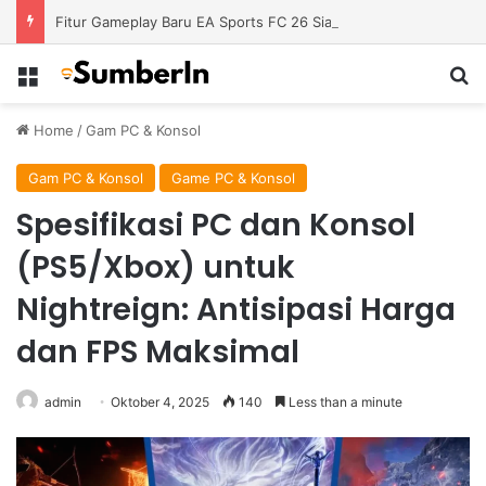
Fitur Gameplay Baru EA Sports FC 26 Siap Mengubah Cara Bermain di Lapangan Virtual
Menu
S
Home
/
Gam PC & Konsol
Gam PC & Konsol
Game PC & Konsol
Spesifikasi PC dan Konsol
(PS5/Xbox) untuk
Nightreign: Antisipasi Harga
dan FPS Maksimal
admin
Oktober 4, 2025
140
Less than a minute