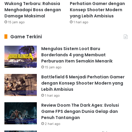
Wukong Terbaru: Rahasia
Perhatian Gamer dengan
Menghadapi Boss dengan
Konsep Shooter Modern
Damage Maksimal
yang Lebih Ambisius
15 jam ago
1 hari ago
Game Terkini
Mengulas Sistem Loot Baru
Borderlands 4 yang Membuat
Perburuan Item Semakin Menarik
15 jam ago
Battlefield 6 Menjadi Perhatian Gamer
dengan Konsep Shooter Modern yang
Lebih Ambisius
1 hari ago
Review Doom The Dark Ages: Evolusi
Game FPS dengan Dunia Gelap dan
Penuh Tantangan
2 hari ago