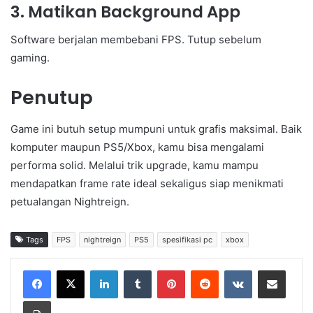
3. Matikan Background App
Software berjalan membebani FPS. Tutup sebelum
gaming.
Penutup
Game ini butuh setup mumpuni untuk grafis maksimal. Baik
komputer maupun PS5/Xbox, kamu bisa mengalami
performa solid. Melalui trik upgrade, kamu mampu
mendapatkan frame rate ideal sekaligus siap menikmati
petualangan Nightreign.
Tags
FPS
nightreign
PS5
spesifikasi pc
xbox
LinkedIn
Tumblr
Pinterest
Reddit
VKontakte
Share via Email
Print