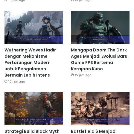
15 jam ago
15 jam ago
Wuthering Waves Hadir
Mengapa Doom The Dark
dengan Mekanisme
Ages Menjadi Evolusi Baru
Pertarungan Modern
Game FPS Bertema
untuk Pengalaman
Kerajaan Kuno
Bermain Lebih Intens
15 jam ago
15 jam ago
Strategi Build Black Myth
Battlefield 6 Menjadi