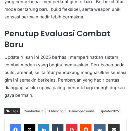
yang benar-benar memperkuat gim terbaru. Berbekal fitur
mode bertarung baru, build fleksibel, serta weapon unik,
sensasi bermain hadir lebih bermakna.
Penutup Evaluasi Combat
Baru
Update rilisan ini 2025 berhasil memperlihatkan sistem
combat modern yang begitu memuaskan. Perubahan pada
build, arsenal, serta fitur pendukung menghasilkan sensasi
gim ini semakin berkelas. Pembaruan yang hadir pantas
dianggap selaku upaya paling menarik bagi menghidupkan
gaya bermain.
Tags
Combatbuild
Eldenring
Gameopenworld
Update2025
LinkedIn
Tumblr
Pinterest
Reddit
VKontakte
Share via Email