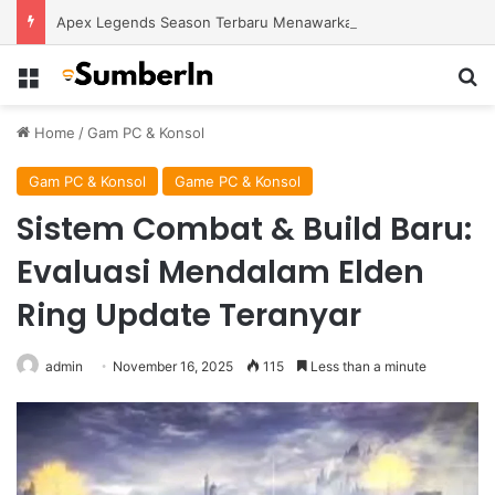
Apex Legends Season Terbaru Menawarkan Strategi Baru Melalui Kehadiran Legend Generasi Berikutnya
Menu
S
Home
/
Gam PC & Konsol
Gam PC & Konsol
Game PC & Konsol
Sistem Combat & Build Baru:
Evaluasi Mendalam Elden
Ring Update Teranyar
admin
November 16, 2025
115
Less than a minute