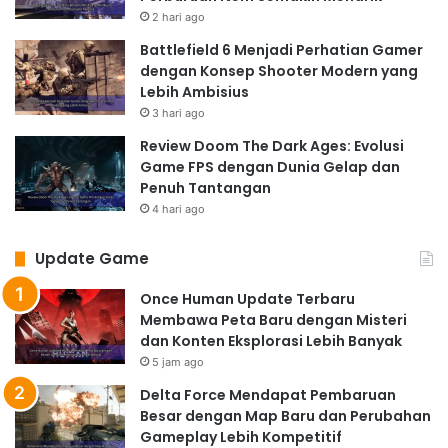
2 hari ago
Battlefield 6 Menjadi Perhatian Gamer
dengan Konsep Shooter Modern yang
Lebih Ambisius
3 hari ago
Review Doom The Dark Ages: Evolusi
Game FPS dengan Dunia Gelap dan
Penuh Tantangan
4 hari ago
Update Game
Once Human Update Terbaru
Membawa Peta Baru dengan Misteri
dan Konten Eksplorasi Lebih Banyak
5 jam ago
Delta Force Mendapat Pembaruan
Besar dengan Map Baru dan Perubahan
Gameplay Lebih Kompetitif