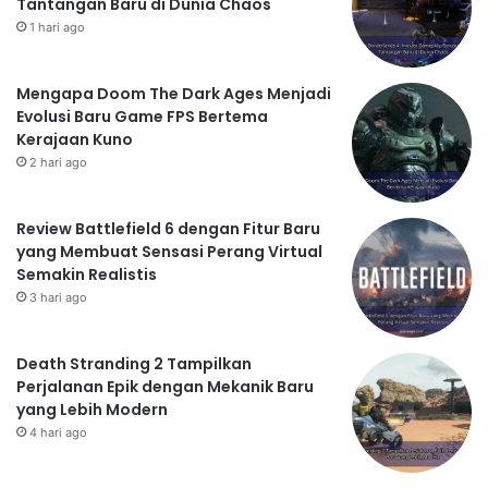
Tantangan Baru di Dunia Chaos
1 hari ago
Mengapa Doom The Dark Ages Menjadi
Evolusi Baru Game FPS Bertema
Kerajaan Kuno
2 hari ago
Review Battlefield 6 dengan Fitur Baru
yang Membuat Sensasi Perang Virtual
Semakin Realistis
3 hari ago
Death Stranding 2 Tampilkan
Perjalanan Epik dengan Mekanik Baru
yang Lebih Modern
4 hari ago