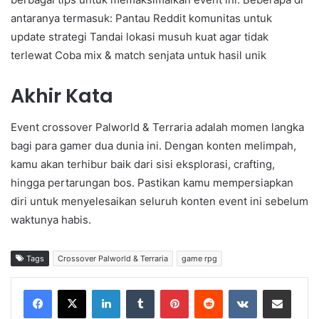
antaranya termasuk: Pantau Reddit komunitas untuk
update strategi Tandai lokasi musuh kuat agar tidak
terlewat Coba mix & match senjata untuk hasil unik
Akhir Kata
Event crossover Palworld & Terraria adalah momen langka
bagi para gamer dua dunia ini. Dengan konten melimpah,
kamu akan terhibur baik dari sisi eksplorasi, crafting,
hingga pertarungan bos. Pastikan kamu mempersiapkan
diri untuk menyelesaikan seluruh konten event ini sebelum
waktunya habis.
Tags
Crossover Palworld & Terraria
game rpg
LinkedIn
Tumblr
Pinterest
Reddit
VKontakte
Share via Email