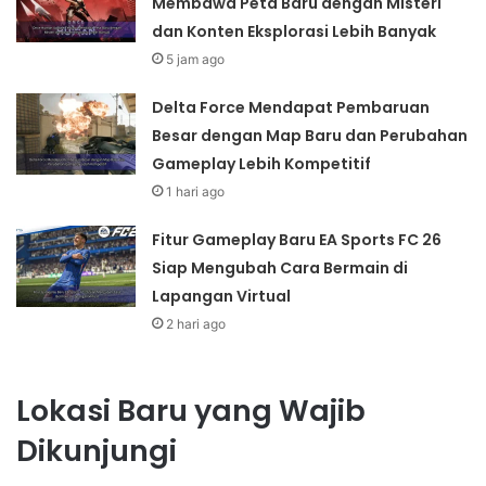
Membawa Peta Baru dengan Misteri
dan Konten Eksplorasi Lebih Banyak
5 jam ago
Delta Force Mendapat Pembaruan
Besar dengan Map Baru dan Perubahan
Gameplay Lebih Kompetitif
1 hari ago
Fitur Gameplay Baru EA Sports FC 26
Siap Mengubah Cara Bermain di
Lapangan Virtual
2 hari ago
Lokasi Baru yang Wajib
Dikunjungi