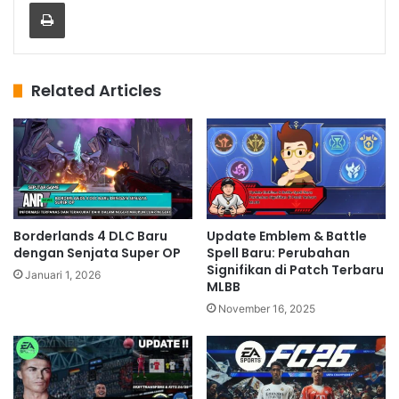
Print
Related Articles
Borderlands 4 DLC Baru
Update Emblem & Battle
dengan Senjata Super OP
Spell Baru: Perubahan
Signifikan di Patch Terbaru
Januari 1, 2026
MLBB
November 16, 2025