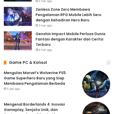
2 hari ago
Zenless Zone Zero Membawa
Pengalaman RPG Mobile Lebih Seru
dengan Kehadiran Hero Baru
3 hari ago
Genshin Impact Mobile Perluas Dunia
Fantasi dengan Karakter dan Cerita
Terbaru
4 hari ago
Game PC & Konsol
Mengulas Marvel’s Wolverine PS5:
Game Superhero Baru yang Siap
Membawa Pengalaman Berbeda
5 jam ago
Mengenal Borderlands 4: Inovasi
Gameplay, Senjata Unik, dan