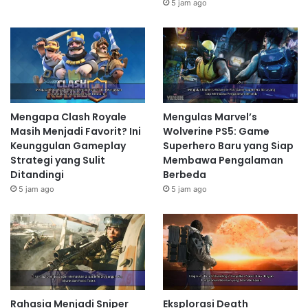
5 jam ago
Mengapa Clash Royale
Mengulas Marvel’s
Masih Menjadi Favorit? Ini
Wolverine PS5: Game
Keunggulan Gameplay
Superhero Baru yang Siap
Strategi yang Sulit
Membawa Pengalaman
Ditandingi
Berbeda
5 jam ago
5 jam ago
Rahasia Menjadi Sniper
Eksplorasi Death