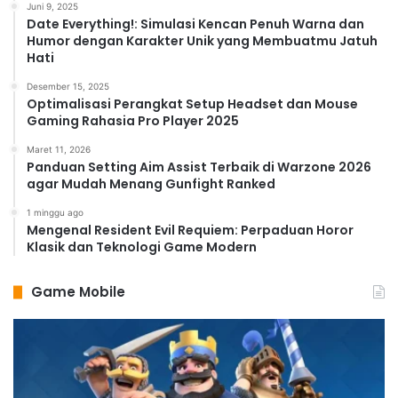
Juni 9, 2025
Date Everything!: Simulasi Kencan Penuh Warna dan
Humor dengan Karakter Unik yang Membuatmu Jatuh
Hati
Desember 15, 2025
Optimalisasi Perangkat Setup Headset dan Mouse
Gaming Rahasia Pro Player 2025
Maret 11, 2026
Panduan Setting Aim Assist Terbaik di Warzone 2026
agar Mudah Menang Gunfight Ranked
1 minggu ago
Mengenal Resident Evil Requiem: Perpaduan Horor
Klasik dan Teknologi Game Modern
Game Mobile