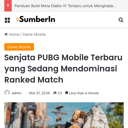
Panduan Build Meta Diablo IV Terbaru untuk Menghadapi Tantangan Level Tinggi
Menu
S
Home
/
Game Mobile
Game Mobile
Senjata PUBG Mobile Terbaru
yang Sedang Mendominasi
Ranked Match
admin
Mei 31, 2026
33
Less than a minute