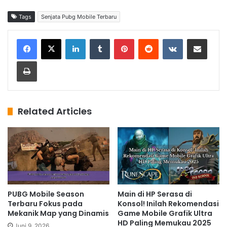
Tags
Senjata Pubg Mobile Terbaru
LinkedIn
Tumblr
Pinterest
Reddit
VKontakte
Share via Email
Print
Related Articles
PUBG Mobile Season
Main di HP Serasa di
Terbaru Fokus pada
Konsol! Inilah Rekomendasi
Mekanik Map yang Dinamis
Game Mobile Grafik Ultra
HD Paling Memukau 2025
Juni 9, 2026