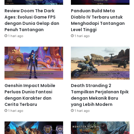
Review Doom The Dark
Panduan Build Meta
Ages: Evolusi Game FPS
Diablo IV Terbaru untuk
dengan Dunia Gelap dan
Menghadapi Tantangan
Penuh Tantangan
Level Tinggi
1 hari ago
1 hari ago
Genshin Impact Mobile
Death Stranding 2
Perluas Dunia Fantasi
Tampilkan Perjalanan Epik
dengan Karakter dan
dengan Mekanik Baru
Cerita Terbaru
yang Lebih Modern
1 hari ago
1 hari ago