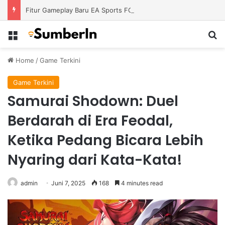
Fitur Gameplay Baru EA Sports FC 26 Siap Mengubah Cara Bermain di Lapangan Virtual
Menu
S
Home
/
Game Terkini
Game Terkini
Samurai Shodown: Duel
Berdarah di Era Feodal,
Ketika Pedang Bicara Lebih
Nyaring dari Kata-Kata!
admin
Juni 7, 2025
168
4 minutes read