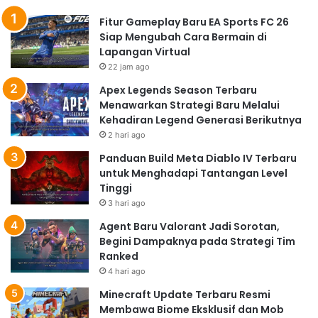
Tachibana yang lincah dengan naginatanya, setiap
Fitur Gameplay Baru EA Sports FC 26
karakter memiliki kepribadian dan latar belakang yang
Siap Mengubah Cara Bermain di
kaya, yang menambah kedalaman dan daya tarik
Lapangan Virtual
game ini. Pemain dapat memilih karakter yang sesuai
22 jam ago
dengan gaya bermain mereka, dan mempelajari
Apex Legends Season Terbaru
kekuatan dan kelemahan masing-masing karakter
Menawarkan Strategi Baru Melalui
Kehadiran Legend Generasi Berikutnya
merupakan bagian penting dari perjalanan untuk
2 hari ago
menguasai Samurai Shodown. Keberagaman ini
Panduan Build Meta Diablo IV Terbaru
memastikan bahwa setiap pertarungan terasa segar
untuk Menghadapi Tantangan Level
dan menantang, tidak pernah membosankan.
Tinggi
Evolusi Grafis dan
3 hari ago
Gameplay Sepanjang Seri
Agent Baru Valorant Jadi Sorotan,
Begini Dampaknya pada Strategi Tim
Sepanjang sejarahnya, Samurai Shodown telah
Ranked
mengalami evolusi grafis dan gameplay yang
4 hari ago
signifikan. Dari grafis 2D sprite yang khas di era arkade
Minecraft Update Terbaru Resmi
hingga grafis 3D yang lebih modern di iterasi terbaru,
Membawa Biome Eksklusif dan Mob