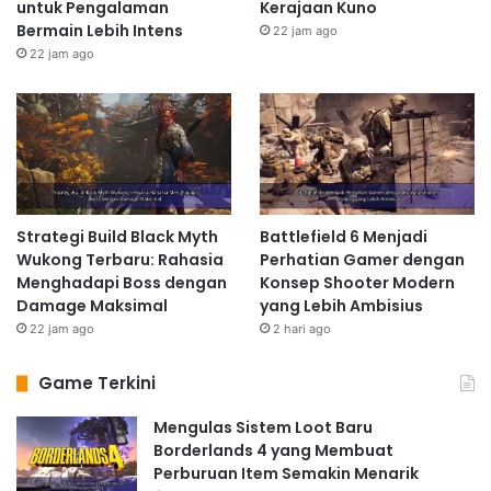
untuk Pengalaman
Kerajaan Kuno
Gamer dengan Konsep Shooter
Bermain Lebih Intens
22 jam ago
Modern yang Lebih Ambisius
22 jam ago
2 hari ago
Review Doom The Dark Ages: Evolusi
Game FPS dengan Dunia Gelap dan
Penuh Tantangan
3 hari ago
Strategi Build Black Myth
Battlefield 6 Menjadi
Wukong Terbaru: Rahasia
Perhatian Gamer dengan
Menghadapi Boss dengan
Konsep Shooter Modern
Sistem Rage dan Pengaruhnya
Damage Maksimal
yang Lebih Ambisius
Terhadap Strategi
22 jam ago
2 hari ago
Sistem Rage dalam Samurai Shodown menambahkan
Game Terkini
lapisan strategi tambahan ke dalam gameplay. Saat
Rage Gauge terisi penuh, pemain dapat mengaktifkan
Mengulas Sistem Loot Baru
mode Rage, yang meningkatkan kekuatan serangan
Borderlands 4 yang Membuat
dan kecepatan karakter, tetapi juga meningkatkan
Perburuan Item Semakin Menarik