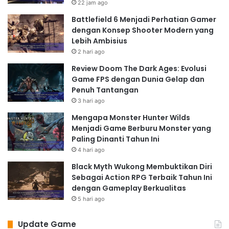
22 jam ago
kerusakan yang diterima. Penggunaan Rage yang tepat
waktu dapat menjadi penentu kemenangan, tetapi juga
Battlefield 6 Menjadi Perhatian Gamer
dengan Konsep Shooter Modern yang
berisiko jika digunakan dengan sembrono. Pemain
Lebih Ambisius
harus mempertimbangkan dengan cermat kapan harus
2 hari ago
mengaktifkan Rage, mempertimbangkan level
Review Doom The Dark Ages: Evolusi
kesehatan karakter sendiri dan lawan. Keberhasilan
Game FPS dengan Dunia Gelap dan
mengelola Rage Gauge merupakan bukti keahlian
Penuh Tantangan
pemain dalam memahami dinamika pertarungan
3 hari ago
dalam Samurai Shodown. Ini adalah elemen yang
Mengapa Monster Hunter Wilds
membedakan Samurai Shodown dari game fighting lain
Menjadi Game Berburu Monster yang
dan menambah kedalaman strategi yang kompleks.
Paling Dinanti Tahun Ini
Beragam Karakter dan Gaya
4 hari ago
Bertarung yang Unik
Black Myth Wukong Membuktikan Diri
Sebagai Action RPG Terbaik Tahun Ini
Samurai Shodown menawarkan roster karakter yang
dengan Gameplay Berkualitas
beragam, masing-masing dengan gaya bertarung,
5 hari ago
senjata, dan kemampuan unik. Dari Haohmaru yang
gagah berani dengan katananya, sampai Ukyo
Update Game