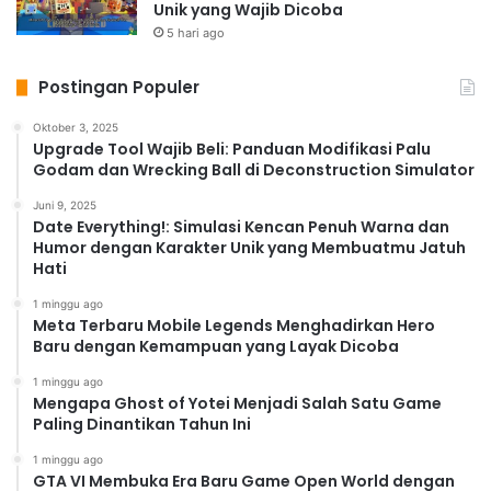
Samurai Shodown terus beradaptasi dengan teknologi
Unik yang Wajib Dicoba
terkini tanpa meninggalkan esensi gameplay inti yang
5 hari ago
membedakannya. Meskipun grafis telah mengalami
Postingan Populer
peningkatan yang dramatis, fokus pada duel satu
lawan satu yang intens dan sistem pertarungan yang
Oktober 3, 2025
unik tetap dipertahankan, memastikan bahwa
Upgrade Tool Wajib Beli: Panduan Modifikasi Palu
Godam dan Wrecking Ball di Deconstruction Simulator
pengalaman inti Samurai Shodown tetap konsisten
sepanjang seri. Perubahan ini juga mencakup
Juni 9, 2025
Date Everything!: Simulasi Kencan Penuh Warna dan
penambahan fitur dan mekanisme baru yang
Humor dengan Karakter Unik yang Membuatmu Jatuh
memperkaya gameplay, tanpa menghilangkan elemen
Hati
klasik yang telah membuat game ini begitu dicintai
1 minggu ago
oleh penggemar.
Meta Terbaru Mobile Legends Menghadirkan Hero
Dari 2D ke 3D: Menjaga Esensi di
Baru dengan Kemampuan yang Layak Dicoba
Tengah Perubahan
1 minggu ago
Mengapa Ghost of Yotei Menjadi Salah Satu Game
Perubahan dari grafis 2D ke 3D merupakan tantangan
Paling Dinantikan Tahun Ini
bagi banyak game fighting, tetapi Samurai Shodown
1 minggu ago
berhasil menjaga esensi gameplay-nya di tengah
GTA VI Membuka Era Baru Game Open World dengan