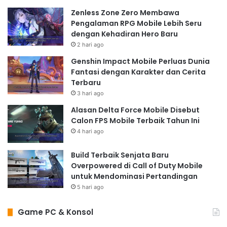
lawan satu yang intens dan sistem pertarungan yang
Zenless Zone Zero Membawa
menekankan strategi dan timing telah menjadi ciri khas
Pengalaman RPG Mobile Lebih Seru
Samurai Shodown dan telah diadopsi oleh beberapa
dengan Kehadiran Hero Baru
2 hari ago
game fighting lainnya. Sampai hari ini, Samurai
Shodown tetap menjadi game fighting yang dihormati
Genshin Impact Mobile Perluas Dunia
Fantasi dengan Karakter dan Cerita
dan dihargai oleh para penggemar, dan warisannya
Terbaru
terus menginspirasi pengembang game di seluruh
3 hari ago
dunia. Pengaruh Samurai Shodown dapat dilihat pada
Alasan Delta Force Mobile Disebut
berbagai aspek game fighting modern, termasuk
Calon FPS Mobile Terbaik Tahun Ini
sistem pertarungan, desain karakter, dan setting.
4 hari ago
Kesimpulan: Legasi Samurai
Build Terbaik Senjata Baru
Shodown yang Tak Lekang
Overpowered di Call of Duty Mobile
Oleh Waktu
untuk Mendominasi Pertandingan
5 hari ago
Samurai Shodown lebih dari sekadar game fighting; ia
adalah pengalaman yang mendalam ke dalam dunia
Game PC & Konsol
duel berdarah di era feodal Jepang. Gameplay yang