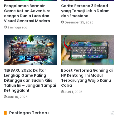
Sekadar Tombak dan
Pengalaman Bermain
Cerita Persona 3 Reload
Pedang
Game Action Adventure
yang Tersaji Lebih Dalam
dengan Dunia Luas dan
dan Emosional
Salah satu faktor kunci kesuksesan Samurai Shodown
Visual Generasi Modern
Desember 25, 2025
adalah gameplay-nya yang unik dan menantang.
2 minggu ago
Berbeda dengan game fighting lainnya yang fokus
pada kombo cepat dan serangan bertubi-tubi, Samurai
Shodown menekankan pada strategi, timing, dan
pengelolaan stamina. Setiap karakter memiliki gaya
bertarung yang berbeda, dan pemilihan karakter yang
tepat sangat penting untuk meraih kemenangan.
TERBARU 2025: Daftar
Boost Performa Gaming di
Sistem "Rage Gauge" memberikan kesempatan bagi
Lengkap Game Paling
HP Kentang! Ini Modul
pemain untuk melancarkan serangan kuat yang
Ditunggu dan Sudah Rilis
Terbaru yang Wajib Kamu
Tahun Ini – Jangan Sampai
Coba
berisiko tinggi, namun berpotensi memberikan damage
Ketinggalan!
Juni 1, 2025
besar. Pemahaman yang mendalam tentang
Juni 10, 2025
mekanisme pertarungan, termasuk timing serangan,
blok, dan penggunaan "Rage Gauge", adalah kunci
Postingan Terbaru
untuk menguasai Samurai Shodown. Game ini juga