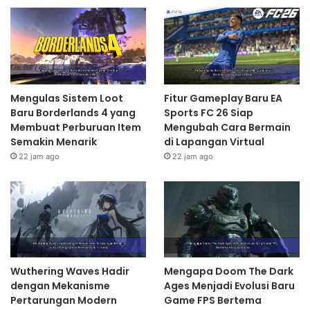
terkenal dengan senjata-senjata unik yang digunakan
oleh setiap karakter, mulai dari katana, naginata,
sampai bahkan senjata rahasia yang mematikan.
Keunikan setiap senjata dan karakter inilah yang
membuat Samurai Shodown menjadi begitu kaya dan
menarik untuk dimainkan. Kemampuan untuk
Mengulas Sistem Loot
Fitur Gameplay Baru EA
Baru Borderlands 4 yang
Sports FC 26 Siap
menguasai senjata dan gaya bertarung karakter
Membuat Perburuan Item
Mengubah Cara Bermain
merupakan kunci sukses dalam dunia duel berdarah di
Semakin Menarik
di Lapangan Virtual
Samurai Shodown.
22 jam ago
22 jam ago
Related Articles
Mengulas Sistem Loot Baru
Borderlands 4 yang Membuat
Perburuan Item Semakin Menarik
Wuthering Waves Hadir
Mengapa Doom The Dark
22 jam ago
dengan Mekanisme
Ages Menjadi Evolusi Baru
Pertarungan Modern
Game FPS Bertema
Battlefield 6 Menjadi Perhatian