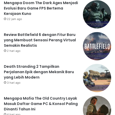
Mengapa Doom The Dark Ages Menjadi
unik, karakter-karakter yang karismatik, dan evolusi
Evolusi Baru Game FPS Bertema
grafis yang konsisten telah membuat Samurai Shodown
Kerajaan Kuno
tetap relevan dan menarik bagi para penggemar
22 jam ago
selama bertahun-tahun. Dari mesin arcade hingga
platform modern, legasi Samurai Shodown tetap kuat
Review Battlefield 6 dengan Fitur Baru
dan terus menginspirasi generasi baru pemain. Bagi
yang Membuat Sensasi Perang Virtual
mereka yang mencari game fighting dengan
Semakin Realistis
kedalaman strategi dan pengalaman bermain yang
2 hari ago
unik, Samurai Shodown tetap menjadi pilihan yang tak
tertandingi. Game ini adalah bukti nyata bahwa
Death Stranding 2 Tampilkan
pertarungan epik dan kisah yang menarik dapat abadi
Perjalanan Epik dengan Mekanik Baru
melewati waktu.
yang Lebih Modern
3 hari ago
Mengapa Mafia The Old Country Layak
Masuk Daftar Game PC & Konsol Paling
Dinanti Tahun Ini
4 hari ago