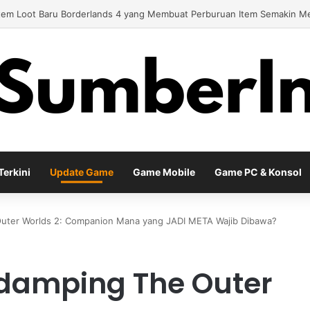
y Baru EA Sports FC 26 Siap Mengubah Cara Bermain di Lapangan Virtu
erkini
Update Game
Game Mobile
Game PC & Konsol
uter Worlds 2: Companion Mana yang JADI META Wajib Dibawa?
ndamping The Outer