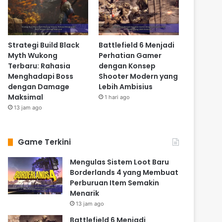
Strategi Build Black
Battlefield 6 Menjadi
Myth Wukong
Perhatian Gamer
Terbaru: Rahasia
dengan Konsep
Menghadapi Boss
Shooter Modern yang
dengan Damage
Lebih Ambisius
Maksimal
1 hari ago
13 jam ago
Game Terkini
Mengulas Sistem Loot Baru
Borderlands 4 yang Membuat
Perburuan Item Semakin
Menarik
13 jam ago
Battlefield 6 Menjadi