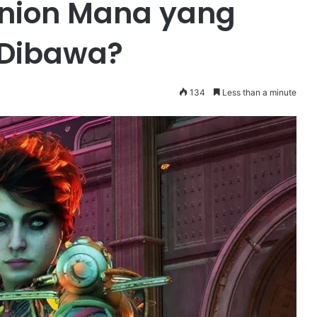
nion Mana yang
 Dibawa?
134
Less than a minute