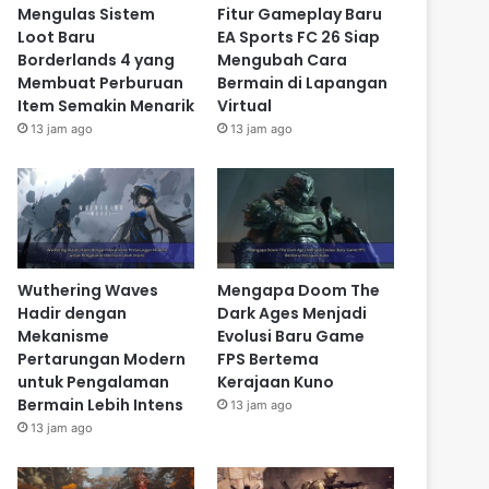
Mengulas Sistem
Fitur Gameplay Baru
Loot Baru
EA Sports FC 26 Siap
Borderlands 4 yang
Mengubah Cara
Membuat Perburuan
Bermain di Lapangan
Item Semakin Menarik
Virtual
13 jam ago
13 jam ago
Wuthering Waves
Mengapa Doom The
Hadir dengan
Dark Ages Menjadi
Mekanisme
Evolusi Baru Game
Pertarungan Modern
FPS Bertema
untuk Pengalaman
Kerajaan Kuno
Bermain Lebih Intens
13 jam ago
13 jam ago