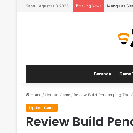
Sabtu, Agustus 8 2026
Breaking News
Fitur Gamepla
Beranda
Game T
Home
/
Update Game
/
Review Build Pendamping The O
Update Game
Review Build Pe