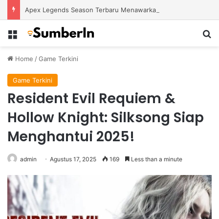
Apex Legends Season Terbaru Menawarkan Strategi Baru Melalui Kehadiran Legend Generasi Berikutnya
Menu
S
Home
/
Game Terkini
Game Terkini
Resident Evil Requiem &
Hollow Knight: Silksong Siap
Menghantui 2025!
admin
Agustus 17, 2025
169
Less than a minute