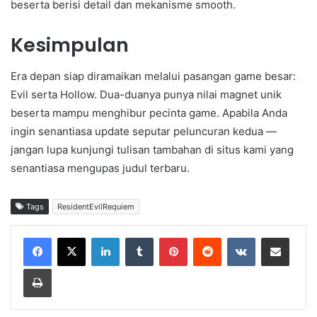
beserta berisi detail dan mekanisme smooth.
Kesimpulan
Era depan siap diramaikan melalui pasangan game besar:
Evil serta Hollow. Dua-duanya punya nilai magnet unik
beserta mampu menghibur pecinta game. Apabila Anda
ingin senantiasa update seputar peluncuran kedua —
jangan lupa kunjungi tulisan tambahan di situs kami yang
senantiasa mengupas judul terbaru.
Tags
ResidentEvilRequiem
LinkedIn
Tumblr
Pinterest
Reddit
VKontakte
Share via Email
Print