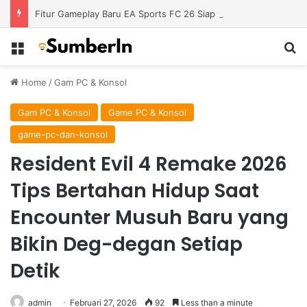
Fitur Gameplay Baru EA Sports FC 26 Siap Mengubah Cara Bermain di Lapangan Virtual
Menu
S
Home
/
Gam PC & Konsol
Gam PC & Konsol
Game PC & Konsol
game-pc-dan-konsol
Resident Evil 4 Remake 2026
Tips Bertahan Hidup Saat
Encounter Musuh Baru yang
Bikin Deg-degan Setiap
Detik
admin
Februari 27, 2026
92
Less than a minute