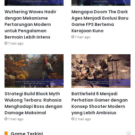
Wuthering Waves Hadir
Mengapa Doom The Dark
dengan Mekanisme
Ages Menjadi Evolusi Baru
Pertarungan Modern
Game FPS Bertema
untuk Pengalaman
Kerajaan Kuno
Bermain Lebih Intens
1 hari ago
1 hari ago
Strategi Build Black Myth
Battlefield 6 Menjadi
Wukong Terbaru: Rahasia
Perhatian Gamer dengan
Menghadapi Boss dengan
Konsep Shooter Modern
Damage Maksimal
yang Lebih Ambisius
1 hari ago
2 hari ago
Game Terkini