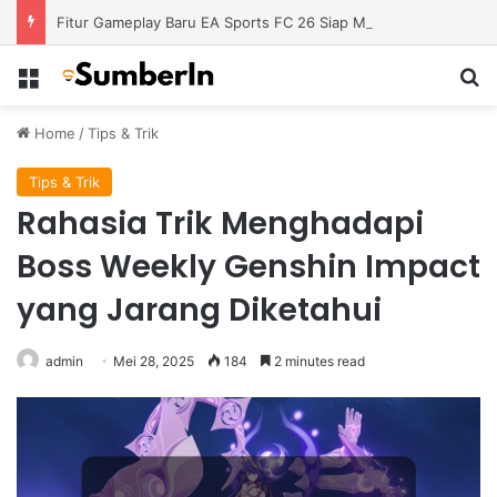
Fitur Gameplay Baru EA Sports FC 26 Siap Mengubah Cara Bermain di Lapangan Virtual
Menu
S
Home
/
Tips & Trik
Tips & Trik
Rahasia Trik Menghadapi
Boss Weekly Genshin Impact
yang Jarang Diketahui
admin
Mei 28, 2025
184
2 minutes read