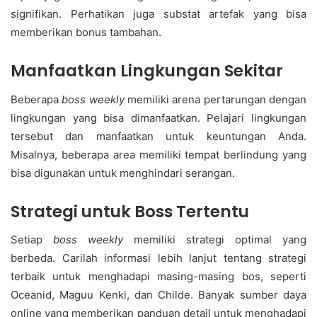
signifikan. Perhatikan juga substat artefak yang bisa
memberikan bonus tambahan.
Manfaatkan Lingkungan Sekitar
Beberapa
boss weekly
memiliki arena pertarungan dengan
lingkungan yang bisa dimanfaatkan. Pelajari lingkungan
tersebut dan manfaatkan untuk keuntungan Anda.
Misalnya, beberapa area memiliki tempat berlindung yang
bisa digunakan untuk menghindari serangan.
Strategi untuk Boss Tertentu
Setiap
boss weekly
memiliki strategi optimal yang
berbeda. Carilah informasi lebih lanjut tentang strategi
terbaik untuk menghadapi masing-masing bos, seperti
Oceanid, Maguu Kenki, dan Childe. Banyak sumber daya
online yang memberikan panduan detail untuk menghadapi