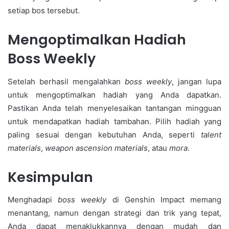
setiap bos tersebut.
Mengoptimalkan Hadiah
Boss Weekly
Setelah berhasil mengalahkan
boss weekly
, jangan lupa
untuk mengoptimalkan hadiah yang Anda dapatkan.
Pastikan Anda telah menyelesaikan tantangan mingguan
untuk mendapatkan hadiah tambahan. Pilih hadiah yang
paling sesuai dengan kebutuhan Anda, seperti
talent
materials
,
weapon ascension materials
, atau
mora
.
Kesimpulan
Menghadapi
boss weekly
di Genshin Impact memang
menantang, namun dengan strategi dan trik yang tepat,
Anda dapat menaklukkannya dengan mudah dan