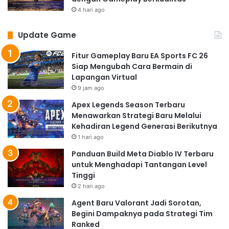
4 hari ago
Update Game
Fitur Gameplay Baru EA Sports FC 26
Siap Mengubah Cara Bermain di
Lapangan Virtual
9 jam ago
Apex Legends Season Terbaru
Menawarkan Strategi Baru Melalui
Kehadiran Legend Generasi Berikutnya
1 hari ago
Panduan Build Meta Diablo IV Terbaru
untuk Menghadapi Tantangan Level
Tinggi
2 hari ago
Agent Baru Valorant Jadi Sorotan,
Begini Dampaknya pada Strategi Tim
Ranked