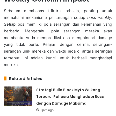
Sebelum membahas trik-trik rahasia, penting untuk
memahami mekanisme pertarungan setiap
boss weekly
.
Setiap bos memiliki pola serangan dan kelemahan yang
berbeda. Mengetahui pola serangan mereka akan
membantu Anda memprediksi dan menghindari damage
yang tidak perlu. Pelajari dengan cermat serangan-
serangan unik mereka dan waktu jeda di antara serangan
tersebut. Ini adalah kunci untuk berhasil menghadapi
mereka.
Related Articles
Strategi Build Black Myth Wukong
Terbaru: Rahasia Menghadapi Boss
dengan Damage Maksimal
9 jam ago