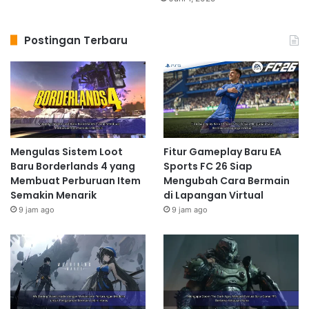
Postingan Terbaru
Mengulas Sistem Loot
Fitur Gameplay Baru EA
Baru Borderlands 4 yang
Sports FC 26 Siap
Membuat Perburuan Item
Mengubah Cara Bermain
Semakin Menarik
di Lapangan Virtual
9 jam ago
9 jam ago