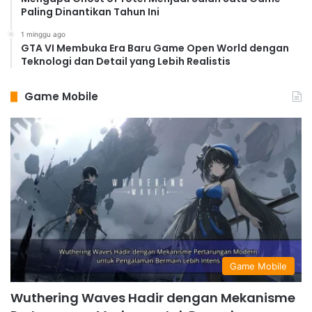
Paling Dinantikan Tahun Ini
1 minggu ago
GTA VI Membuka Era Baru Game Open World dengan
Teknologi dan Detail yang Lebih Realistis
Game Mobile
Game Mobile
Wuthering Waves Hadir dengan Mekanisme