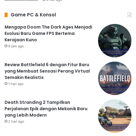
Game PC & Konsol
Mengapa Doom The Dark Ages Menjadi
Evolusi Baru Game FPS Bertema
Kerajaan Kuno
9 jam ago
Review Battlefield 6 dengan Fitur Baru
yang Membuat Sensasi Perang Virtual
Semakin Realistis
1 hari ago
Death Stranding 2 Tampilkan
Perjalanan Epik dengan Mekanik Baru
yang Lebih Modern
2 hari ago