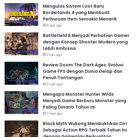
Mengulas Sistem Loot Baru
Borderlands 4 yang Membuat
Perburuan Item Semakin Menarik
9 jam ago
Battlefield 6 Menjadi Perhatian Gamer
dengan Konsep Shooter Modern yang
Lebih Ambisius
1 hari ago
Review Doom The Dark Ages: Evolusi
Game FPS dengan Dunia Gelap dan
Penuh Tantangan
2 hari ago
Mengapa Monster Hunter Wilds
Menjadi Game Berburu Monster yang
Paling Dinanti Tahun Ini
3 hari ago
Black Myth Wukong Membuktikan Diri
Sebagai Action RPG Terbaik Tahun Ini
dengan Gameplay Berkualitas