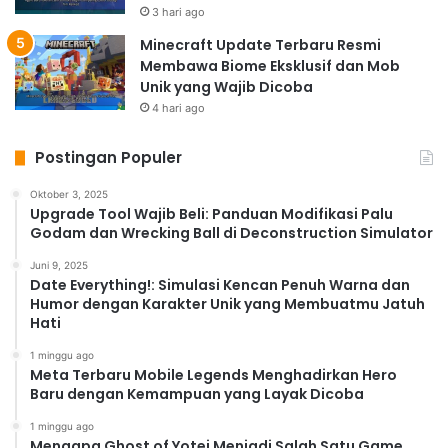
3 hari ago
Minecraft Update Terbaru Resmi
Membawa Biome Eksklusif dan Mob
Unik yang Wajib Dicoba
4 hari ago
Postingan Populer
Oktober 3, 2025
Upgrade Tool Wajib Beli: Panduan Modifikasi Palu
Godam dan Wrecking Ball di Deconstruction Simulator
Juni 9, 2025
Date Everything!: Simulasi Kencan Penuh Warna dan
Humor dengan Karakter Unik yang Membuatmu Jatuh
Hati
1 minggu ago
Meta Terbaru Mobile Legends Menghadirkan Hero
Baru dengan Kemampuan yang Layak Dicoba
1 minggu ago
Mengapa Ghost of Yotei Menjadi Salah Satu Game