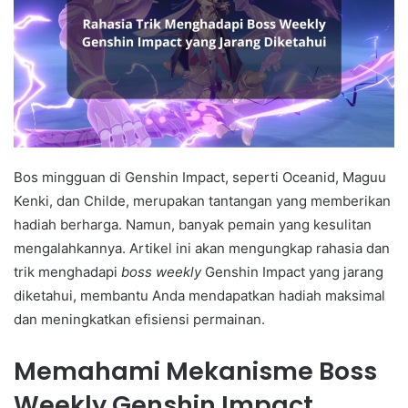
Bos mingguan di Genshin Impact, seperti Oceanid, Maguu
Kenki, dan Childe, merupakan tantangan yang memberikan
hadiah berharga. Namun, banyak pemain yang kesulitan
mengalahkannya. Artikel ini akan mengungkap rahasia dan
trik menghadapi
boss weekly
Genshin Impact yang jarang
diketahui, membantu Anda mendapatkan hadiah maksimal
dan meningkatkan efisiensi permainan.
Memahami Mekanisme Boss
Weekly Genshin Impact