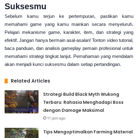
Suksesmu
Sebelum kamu terjun ke pertempuran, pastikan kamu
memahami game yang kamu mainkan secara menyeluruh.
Pelajari mekanisme game, karakter, item, dan strategi yang
efektif. Jangan hanya bermain asal-asalan! Tonton video tutorial,
baca panduan, dan analisis gameplay pemain profesional untuk
memahami strategi tingkat lanjut. Pemahaman yang mendalam
akan menjadi kunci suksesmu dalam setiap pertandingan.
Related Articles
Strategi Build Black Myth Wukong
Terbaru: Rahasia Menghadapi Boss
dengan Damage Maksimal
11 jam ago
Tips Mengoptimalkan Farming Material