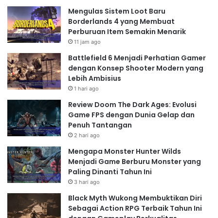
Mengulas Sistem Loot Baru
Borderlands 4 yang Membuat
Perburuan Item Semakin Menarik
11 jam ago
Battlefield 6 Menjadi Perhatian Gamer
dengan Konsep Shooter Modern yang
Lebih Ambisius
1 hari ago
Review Doom The Dark Ages: Evolusi
Game FPS dengan Dunia Gelap dan
Penuh Tantangan
2 hari ago
Mengapa Monster Hunter Wilds
Menjadi Game Berburu Monster yang
Paling Dinanti Tahun Ini
3 hari ago
Black Myth Wukong Membuktikan Diri
Sebagai Action RPG Terbaik Tahun Ini