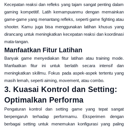
Kecepatan reaksi dan refleks yang tajam sangat penting dalam
gaming kompetitif. Latih kemampuanmu dengan memainkan
game-game yang menantang refleks, seperti game fighting atau
shooter. Kamu juga bisa menggunakan latihan khusus yang
dirancang untuk meningkatkan kecepatan reaksi dan koordinasi
mata-tangan.
Manfaatkan Fitur Latihan
Banyak game menyediakan fitur latihan atau training mode.
Manfaatkan fitur ini untuk berlatih secara intensif dan
meningkatkan skillmu. Fokus pada aspek-aspek tertentu yang
masih lemah, seperti aiming, movement, atau combo.
3. Kuasai Kontrol dan Setting:
Optimalkan Performa
Pengaturan kontrol dan setting game yang tepat sangat
berpengaruh terhadap performamu. Eksperimen dengan
berbagai setting untuk menemukan konfigurasi yang paling