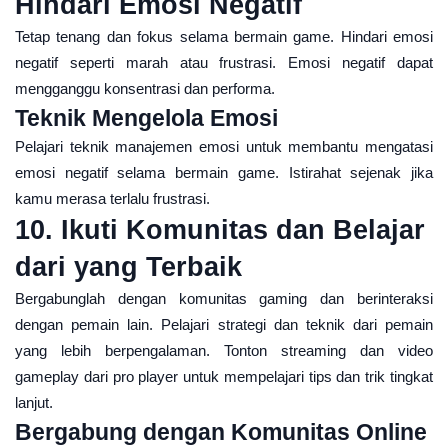
Hindari Emosi Negatif
Tetap tenang dan fokus selama bermain game. Hindari emosi
negatif seperti marah atau frustrasi. Emosi negatif dapat
mengganggu konsentrasi dan performa.
Teknik Mengelola Emosi
Pelajari teknik manajemen emosi untuk membantu mengatasi
emosi negatif selama bermain game. Istirahat sejenak jika
kamu merasa terlalu frustrasi.
10. Ikuti Komunitas dan Belajar
dari yang Terbaik
Bergabunglah dengan komunitas gaming dan berinteraksi
dengan pemain lain. Pelajari strategi dan teknik dari pemain
yang lebih berpengalaman. Tonton streaming dan video
gameplay dari pro player untuk mempelajari tips dan trik tingkat
lanjut.
Bergabung dengan Komunitas Online