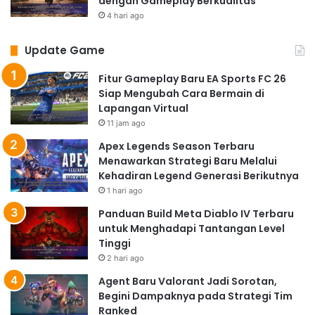
dengan Gameplay Berkualitas
4 hari ago
Update Game
Fitur Gameplay Baru EA Sports FC 26
Siap Mengubah Cara Bermain di
Lapangan Virtual
11 jam ago
Apex Legends Season Terbaru
Menawarkan Strategi Baru Melalui
Kehadiran Legend Generasi Berikutnya
1 hari ago
Panduan Build Meta Diablo IV Terbaru
untuk Menghadapi Tantangan Level
Tinggi
2 hari ago
Agent Baru Valorant Jadi Sorotan,
Begini Dampaknya pada Strategi Tim
Ranked