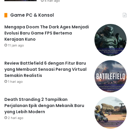
4 hari ago
Game PC & Konsol
Mengapa Doom The Dark Ages Menjadi
Evolusi Baru Game FPS Bertema
Kerajaan Kuno
11 jam ago
Review Battlefield 6 dengan Fitur Baru
yang Membuat Sensasi Perang Virtual
Semakin Realistis
1 hari ago
Death Stranding 2 Tampilkan
Perjalanan Epik dengan Mekanik Baru
yang Lebih Modern
2 hari ago