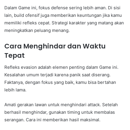
Dalam Game ini, fokus defense sering lebih aman. Di sisi
lain, build ofensif juga memberikan keuntungan jika kamu
memiliki refleks cepat. Strategi karakter yang matang akan
meningkatkan peluang menang.
Cara Menghindar dan Waktu
Tepat
Refleks evasion adalah elemen penting dalam Game ini.
Kesalahan umum terjadi karena panik saat diserang.
Faktanya, dengan fokus yang baik, kamu bisa bertahan
lebih lama.
Amati gerakan lawan untuk menghindari attack. Setelah
berhasil menghindar, gunakan timing untuk membalas
serangan. Cara ini memberikan hasil maksimal.