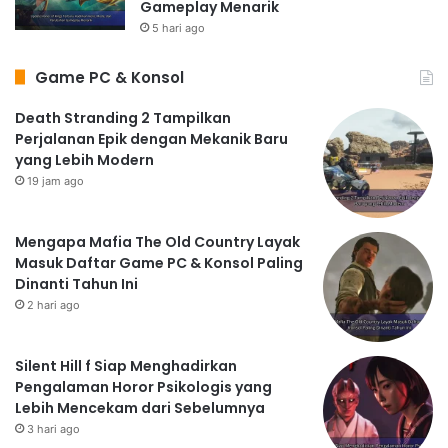
Gameplay Menarik
5 hari ago
Game PC & Konsol
Death Stranding 2 Tampilkan
Perjalanan Epik dengan Mekanik Baru
yang Lebih Modern
19 jam ago
Mengapa Mafia The Old Country Layak
Masuk Daftar Game PC & Konsol Paling
Dinanti Tahun Ini
2 hari ago
Silent Hill f Siap Menghadirkan
Pengalaman Horor Psikologis yang
Lebih Mencekam dari Sebelumnya
3 hari ago