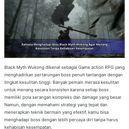
Black Myth Wukong dikenal sebagai Game action RPG yang
menghadirkan pertarungan boss penuh tantangan dengan
tingkat kesulitan tinggi. Banyak pemain merasa kesulitan
untuk menang secara konsisten karena setiap boss
memiliki pola serangan kompleks dan damage yang besar.
Namun, dengan memahami strategi yang tepat dan
menerapkan teknik bermain yang efektif, kamu bisa
menghadapi boss dengan lebih percaya diri tanpa harus
kehabisan kesempatan.