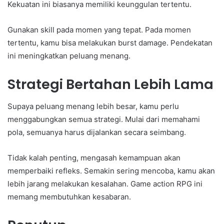
Kekuatan ini biasanya memiliki keunggulan tertentu.
Gunakan skill pada momen yang tepat. Pada momen
tertentu, kamu bisa melakukan burst damage. Pendekatan
ini meningkatkan peluang menang.
Strategi Bertahan Lebih Lama
Supaya peluang menang lebih besar, kamu perlu
menggabungkan semua strategi. Mulai dari memahami
pola, semuanya harus dijalankan secara seimbang.
Tidak kalah penting, mengasah kemampuan akan
memperbaiki refleks. Semakin sering mencoba, kamu akan
lebih jarang melakukan kesalahan. Game action RPG ini
memang membutuhkan kesabaran.