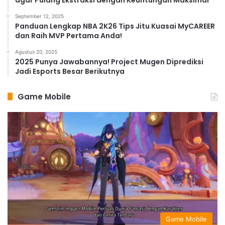
September 12, 2025
Panduan Lengkap NBA 2K26 Tips Jitu Kuasai MyCAREER
dan Raih MVP Pertama Anda!
Agustus 20, 2025
2025 Punya Jawabannya! Project Mugen Diprediksi
Jadi Esports Besar Berikutnya
Game Mobile
Game Mobile