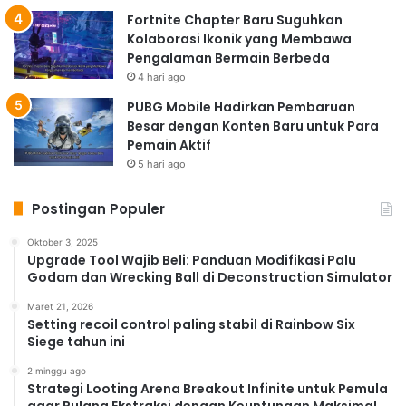
Fortnite Chapter Baru Suguhkan
Kolaborasi Ikonik yang Membawa
Pengalaman Bermain Berbeda
4 hari ago
PUBG Mobile Hadirkan Pembaruan
Besar dengan Konten Baru untuk Para
Pemain Aktif
5 hari ago
Postingan Populer
Oktober 3, 2025
Upgrade Tool Wajib Beli: Panduan Modifikasi Palu
Godam dan Wrecking Ball di Deconstruction Simulator
Maret 21, 2026
Setting recoil control paling stabil di Rainbow Six
Siege tahun ini
2 minggu ago
Strategi Looting Arena Breakout Infinite untuk Pemula
agar Pulang Ekstraksi dengan Keuntungan Maksimal