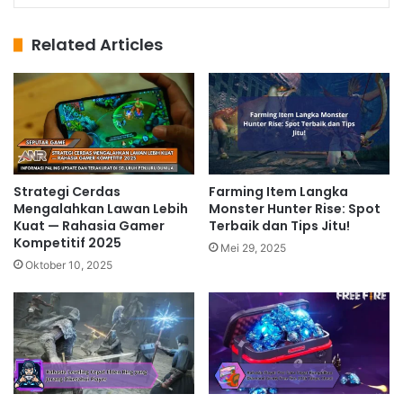
Related Articles
Strategi Cerdas
Farming Item Langka
Mengalahkan Lawan Lebih
Monster Hunter Rise: Spot
Kuat — Rahasia Gamer
Terbaik dan Tips Jitu!
Kompetitif 2025
Mei 29, 2025
Oktober 10, 2025