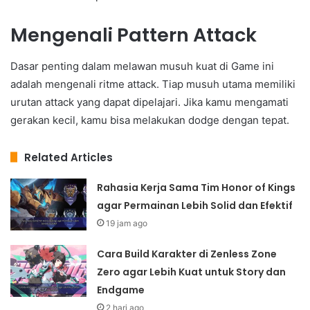
Mengenali Pattern Attack
Dasar penting dalam melawan musuh kuat di Game ini
adalah mengenali ritme attack. Tiap musuh utama memiliki
urutan attack yang dapat dipelajari. Jika kamu mengamati
gerakan kecil, kamu bisa melakukan dodge dengan tepat.
Related Articles
Rahasia Kerja Sama Tim Honor of Kings
agar Permainan Lebih Solid dan Efektif
19 jam ago
Cara Build Karakter di Zenless Zone
Zero agar Lebih Kuat untuk Story dan
Endgame
2 hari ago