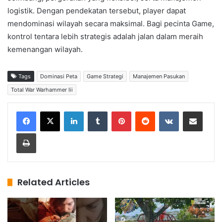
logistik. Dengan pendekatan tersebut, player dapat
mendominasi wilayah secara maksimal. Bagi pecinta Game,
kontrol tentara lebih strategis adalah jalan dalam meraih
kemenangan wilayah.
Tags
Dominasi Peta
Game Strategi
Manajemen Pasukan
Total War Warhammer Iii
LinkedIn
Tumblr
Pinterest
Reddit
VKontakte
Share via Email
Print
Related Articles