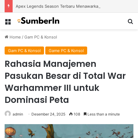
Apex Legends Season Terbaru Menawarkan Strategi Baru Melalui Kehadiran Legend Generasi Berikutnya
Menu
S
Home
/
Gam PC & Konsol
Gam PC & Konsol
Game PC & Konsol
Rahasia Manajemen
Pasukan Besar di Total War
Warhammer III untuk
Dominasi Peta
admin
Desember 24, 2025
108
Less than a minute