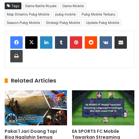
Tags
Game Battle Royale
Game Mobile
Map Dinamis Pubg Mobile
pubg mobile
Pubg Mobile Terbaru
Season Pubg Mobile
Strategi Pubg Mobile
Update Pubg Mobile
LinkedIn
Tumblr
Pinterest
Reddit
VKontakte
Share via Email
Print
Related Articles
Pakai 1 Jari Doang Tapi
EA SPORTS FC Mobile
Bisa Ngalahin Semua
Tawarkan Streaming