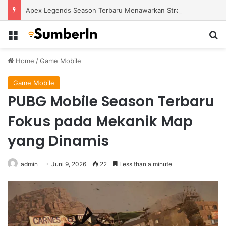
Apex Legends Season Terbaru Menawarkan Strategi Baru Melalui Kehadiran Legend Generasi Berikutnya
Menu
S
Home
/
Game Mobile
Game Mobile
PUBG Mobile Season Terbaru
Fokus pada Mekanik Map
yang Dinamis
admin
Juni 9, 2026
22
Less than a minute