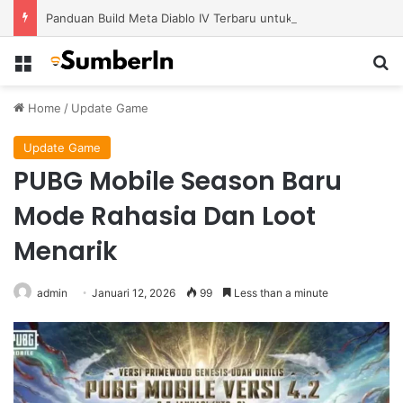
Panduan Build Meta Diablo IV Terbaru untuk Menghadapi Tantangan Level Tinggi
Menu
S
Home
/
Update Game
Update Game
PUBG Mobile Season Baru
Mode Rahasia Dan Loot
Menarik
admin
Januari 12, 2026
99
Less than a minute