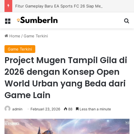
Fitur Gameplay Baru EA Sports FC 26 Siap Mengubah Cara Bermain di Lapangan Virtual
Menu
S
Home
/
Game Terkini
Game Terkini
Project Mugen Tampil Gila di
2026 dengan Konsep Open
World Urban yang Beda dari
Game Lain
admin
Februari 23, 2026
88
Less than a minute