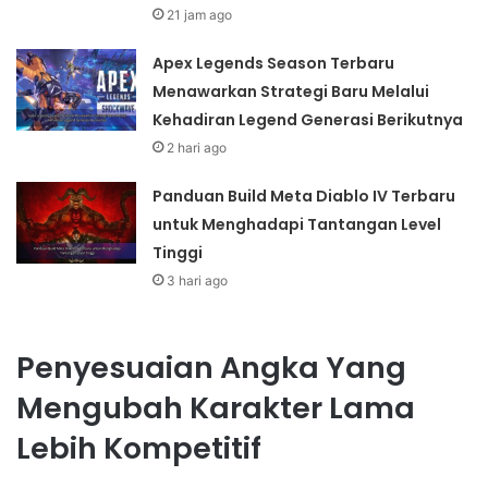
21 jam ago
Apex Legends Season Terbaru
Menawarkan Strategi Baru Melalui
Kehadiran Legend Generasi Berikutnya
2 hari ago
Panduan Build Meta Diablo IV Terbaru
untuk Menghadapi Tantangan Level
Tinggi
3 hari ago
Penyesuaian Angka Yang
Mengubah Karakter Lama
Lebih Kompetitif