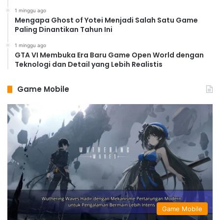
1 minggu ago
Mengapa Ghost of Yotei Menjadi Salah Satu Game
Paling Dinantikan Tahun Ini
1 minggu ago
GTA VI Membuka Era Baru Game Open World dengan
Teknologi dan Detail yang Lebih Realistis
Game Mobile
Game Mobile