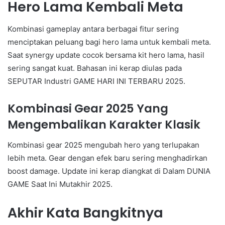
Hero Lama Kembali Meta
Kombinasi gameplay antara berbagai fitur sering
menciptakan peluang bagi hero lama untuk kembali meta.
Saat synergy update cocok bersama kit hero lama, hasil
sering sangat kuat. Bahasan ini kerap diulas pada
SEPUTAR Industri GAME HARI INI TERBARU 2025.
Kombinasi Gear 2025 Yang
Mengembalikan Karakter Klasik
Kombinasi gear 2025 mengubah hero yang terlupakan
lebih meta. Gear dengan efek baru sering menghadirkan
boost damage. Update ini kerap diangkat di Dalam DUNIA
GAME Saat Ini Mutakhir 2025.
Akhir Kata Bangkitnya