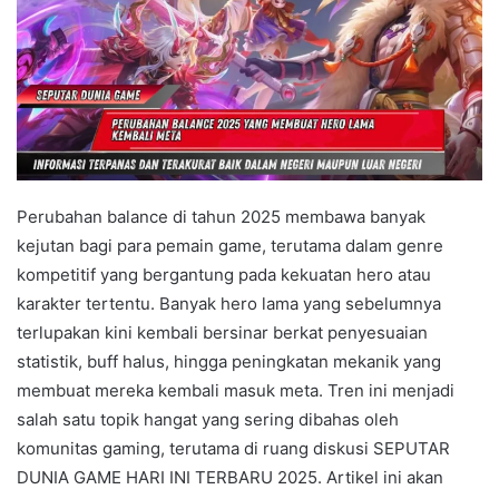
Perubahan balance di tahun 2025 membawa banyak
kejutan bagi para pemain game, terutama dalam genre
kompetitif yang bergantung pada kekuatan hero atau
karakter tertentu. Banyak hero lama yang sebelumnya
terlupakan kini kembali bersinar berkat penyesuaian
statistik, buff halus, hingga peningkatan mekanik yang
membuat mereka kembali masuk meta. Tren ini menjadi
salah satu topik hangat yang sering dibahas oleh
komunitas gaming, terutama di ruang diskusi SEPUTAR
DUNIA GAME HARI INI TERBARU 2025. Artikel ini akan