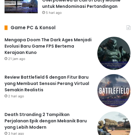
Overpowered di Call of Duty Mobile
untuk Mendominasi Pertandingan
5 hari ago
Game PC & Konsol
Mengapa Doom The Dark Ages Menjadi
Evolusi Baru Game FPS Bertema
Kerajaan Kuno
21 jam ago
Review Battlefield 6 dengan Fitur Baru
yang Membuat Sensasi Perang Virtual
Semakin Realistis
2 hari ago
Death Stranding 2 Tampilkan
Perjalanan Epik dengan Mekanik Baru
yang Lebih Modern
3 hari ago