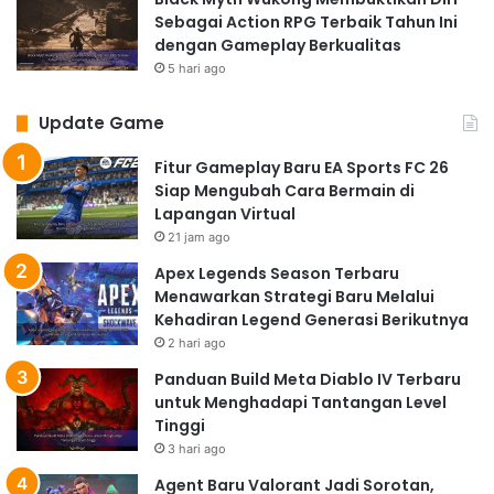
Sebagai Action RPG Terbaik Tahun Ini
dengan Gameplay Berkualitas
5 hari ago
Update Game
Fitur Gameplay Baru EA Sports FC 26
Siap Mengubah Cara Bermain di
Lapangan Virtual
21 jam ago
Apex Legends Season Terbaru
Menawarkan Strategi Baru Melalui
Kehadiran Legend Generasi Berikutnya
2 hari ago
Panduan Build Meta Diablo IV Terbaru
untuk Menghadapi Tantangan Level
Tinggi
3 hari ago
Agent Baru Valorant Jadi Sorotan,