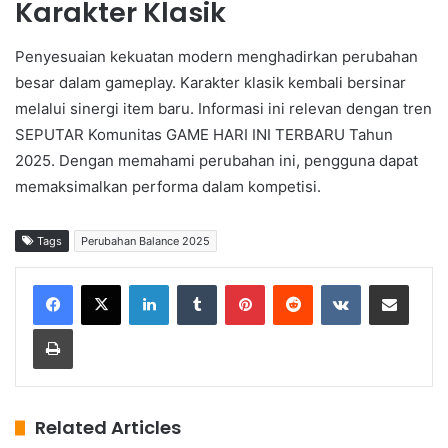
Karakter Klasik
Penyesuaian kekuatan modern menghadirkan perubahan
besar dalam gameplay. Karakter klasik kembali bersinar
melalui sinergi item baru. Informasi ini relevan dengan tren
SEPUTAR Komunitas GAME HARI INI TERBARU Tahun
2025. Dengan memahami perubahan ini, pengguna dapat
memaksimalkan performa dalam kompetisi.
Tags
Perubahan Balance 2025
LinkedIn
Tumblr
Pinterest
Reddit
VKontakte
Share via Email
Print
Related Articles