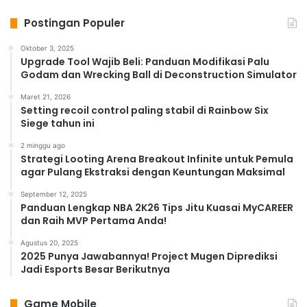
Integrasi dengan Call of Duty
Postingan Populer
Lainnya
Oktober 3, 2025
Bagi penggemar seri Call of Duty, Warzone Mobile
Upgrade Tool Wajib Beli: Panduan Modifikasi Palu
menawarkan integrasi dengan game Call of Duty
Godam dan Wrecking Ball di Deconstruction Simulator
lainnya. Anda dapat menghubungkan akun Anda dan
Maret 21, 2026
mendapatkan hadiah eksklusif. Integrasi ini
Setting recoil control paling stabil di Rainbow Six
memperkuat komunitas Call of Duty dan memberikan
Siege tahun ini
nilai tambah bagi para pemain setia.
2 minggu ago
Strategi Looting Arena Breakout Infinite untuk Pemula
agar Pulang Ekstraksi dengan Keuntungan Maksimal
Read Also:
September 12, 2025
Panduan Lengkap NBA 2K26 Tips Jitu Kuasai MyCAREER
dan Raih MVP Pertama Anda!
“Game MOBA Ringan Tapi Serius Bikin Nagih!
Brawl Stars Buktikan Kalau Ukuran Kecil Bisa
Agustus 20, 2025
2025 Punya Jawabannya! Project Mugen Diprediksi
Bikin Pertarungan Super Seru”
Jadi Esports Besar Berikutnya
“Lempar-Lemparan Kocak Penuh Aksi! Rumble
Club Hadir dengan Pertarungan Konyol yang
Game Mobile