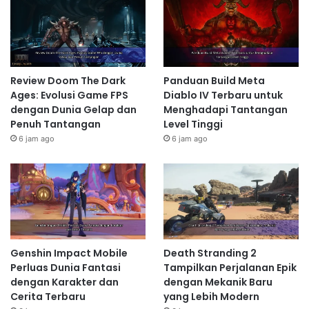
1 hari ago
Build Terbaik Senjata Baru
Overpowered di Call of Duty Mobile
Review Doom The Dark
Panduan Build Meta
untuk Mendominasi Pertandingan
Ages: Evolusi Game FPS
Diablo IV Terbaru untuk
2 hari ago
dengan Dunia Gelap dan
Menghadapi Tantangan
Penuh Tantangan
Level Tinggi
6 jam ago
6 jam ago
Kontrol yang Intuitif dan Mudah
Dikustomisasi
Call of Duty: Warzone Mobile menawarkan sistem
kontrol yang dapat disesuaikan sepenuhnya. Anda
dapat mengatur tata letak tombol, sensitivitas, dan
berbagai pengaturan lainnya agar sesuai dengan gaya
Genshin Impact Mobile
Death Stranding 2
bermain Anda. Baik Anda pemain veteran Call of Duty
Perluas Dunia Fantasi
Tampilkan Perjalanan Epik
dengan Karakter dan
dengan Mekanik Baru
atau baru pertama kali mencoba game
battle royale
,
Cerita Terbaru
yang Lebih Modern
Anda akan menemukan pengaturan kontrol yang