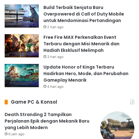
battle royale
maupun pemain game mobile secara
Build Terbaik Senjata Baru
umum. Ini adalah kesempatan untuk merasakan
Overpowered di Call of Duty Mobile
intensitas pertempuran Call of Duty tanpa harus terikat
untuk Mendominasi Pertandingan
pada konsol atau PC. Unduh sekarang juga dan
2 hari ago
rasakan sendiri sensasinya!
Free Fire MAX Perkenalkan Event
Kesimpulan
Terbaru dengan Misi Menarik dan
Hadiah Eksklusif Melimpah
Call of Duty: Warzone Mobile adalah game
battle royale
3 hari ago
mobile yang luar biasa. Dengan gameplay yang halus,
Update Honor of Kings Terbaru
grafis yang memukau, dan fitur-fitur yang beragam,
Hadirkan Hero, Mode, dan Perubahan
game ini memberikan pengalaman bermain yang tak
Gameplay Menarik
terlupakan. Jika Anda mencari game
battle royale
yang
4 hari ago
seru dan dapat diakses kapan saja, Call of Duty:
Game PC & Konsol
Warzone Mobile adalah pilihan yang tepat. Unduh
game ini dan siapkan diri Anda untuk terjun ke medan
Death Stranding 2 Tampilkan
pertempuran yang menegangkan!
Perjalanan Epik dengan Mekanik Baru
yang Lebih Modern
6 jam ago