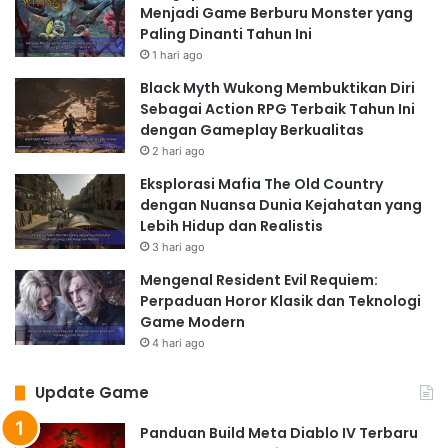
Menjadi Game Berburu Monster yang
Fitur-fitur Unggulan Call of
Paling Dinanti Tahun Ini
Duty: Warzone Mobile
1 hari ago
Black Myth Wukong Membuktikan Diri
Call of Duty: Warzone Mobile tidak hanya sekedar
Sebagai Action RPG Terbaik Tahun Ini
porting dari versi konsol. Game ini hadir dengan fitur-
dengan Gameplay Berkualitas
fitur khusus yang dirancang untuk meningkatkan
2 hari ago
pengalaman bermain di perangkat mobile. Berikut
Eksplorasi Mafia The Old Country
beberapa fitur unggulannya:
dengan Nuansa Dunia Kejahatan yang
Battle Royale Klasik dengan
Lebih Hidup dan Realistis
3 hari ago
Sentuhan Modern
Mengenal Resident Evil Requiem:
Nikmati sensasi
battle royale
klasik dengan hingga 120
Perpaduan Horor Klasik dan Teknologi
pemain dalam satu pertandingan. Terjun dari pesawat,
Game Modern
cari senjata, dan berjuang untuk menjadi yang terakhir
4 hari ago
bertahan. Peta yang luas dan beragam menawarkan
Update Game
berbagai strategi dan taktik untuk dikuasai. Anda dapat
menjelajahi berbagai lokasi, dari bangunan perkotaan
Panduan Build Meta Diablo IV Terbaru