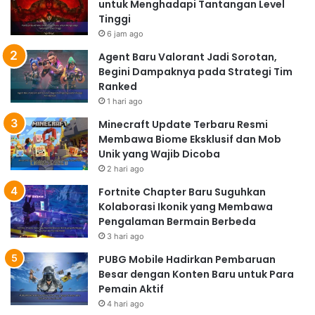
hingga medan alam yang terbuka.
untuk Menghadapi Tantangan Level
Mode Permainan yang Beragam
Tinggi
6 jam ago
Selain mode
battle royale
utama, Call of Duty: Warzone
Agent Baru Valorant Jadi Sorotan,
Mobile juga menawarkan berbagai mode permainan
Begini Dampaknya pada Strategi Tim
lainnya untuk menambah variasi dan tantangan. Ini
Ranked
memastikan bahwa Anda tidak akan pernah bosan
1 hari ago
dengan gameplay yang monoton. Mode-mode ini akan
Minecraft Update Terbaru Resmi
diupdate secara berkala, sehingga selalu ada hal baru
Membawa Biome Eksklusif dan Mob
untuk dicoba.
Unik yang Wajib Dicoba
Sistem Progresi dan Kustomisasi
2 hari ago
yang Mendalam
Fortnite Chapter Baru Suguhkan
Kolaborasi Ikonik yang Membawa
Tingkatkan level karakter Anda dan buka berbagai
Pengalaman Bermain Berbeda
senjata,
skin
, dan aksesoris lainnya. Kustomisasi
3 hari ago
karakter Anda untuk menunjukkan gaya bermain Anda
PUBG Mobile Hadirkan Pembaruan
dan tampil beda dari pemain lain. Sistem progresi yang
Besar dengan Konten Baru untuk Para
mendalam ini memberikan motivasi bagi pemain untuk
Pemain Aktif
terus bermain dan meningkatkan kemampuan mereka.
4 hari ago