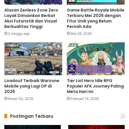
mudah dipelajari, memungkinkan Anda untuk
Alasan Zenless Zone Zero
Game Battle Royale Mobile
bergerak, menembak, dan berinteraksi dengan
Layak Dimainkan Berkat
Terbaru Mei 2026 dengan
lingkungan dengan presisi. Meskipun dirancang untuk
Aksi Futuristik dan Visual
Fitur Unik yang Belum
Berkualitas Tinggi
Pernah Ada
perangkat mobile, Warzone Mobile tidak
2 minggu ago
Mei 28, 2026
mengorbankan kualitas visual. Grafisnya tetap
menawan, menampilkan detail lingkungan yang tajam
dan efek visual yang memukau. Pengalaman bermain
terasa seamless, tanpa lag yang mengganggu.
Related Articles
Loadout Terbaik Warzone
Tier List Hero Idle RPG
Mobile yang Lagi OP di
Populer AFK Journey Paling
Genshin Impact Mobile Perluas
2026
Meta Hari Ini
Dunia Fantasi dengan Karakter dan
Maret 30, 2026
Februari 14, 2026
Cerita Terbaru
6 jam ago
Postingan Terbaru
Alasan Delta Force Mobile Disebut
Calon FPS Mobile Terbaik Tahun Ini