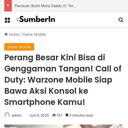
Panduan Build Meta Diablo IV Terbaru untuk Menghadapi Tantangan Level Tinggi
Menu
S
Home
/
Game Mobile
Game Mobile
Perang Besar Kini Bisa di
Genggaman Tangan! Call of
Duty: Warzone Mobile Siap
Bawa Aksi Konsol ke
Smartphone Kamu!
admin
Juni 6, 2025
157
3 minutes read