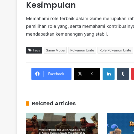
Kesimpulan
Memahami role terbaik dalam Game merupakan rah
pemilihan role yang, serta memahami kontribusinya
mendapatkan kemenangan yang stabil.
Tags
Game Moba
Pokemon Unite
Role Pokemon Unite
LinkedIn
Tumblr
Facebook
X
Related Articles