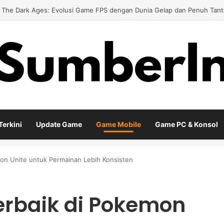
d Meta Diablo IV Terbaru untuk Menghadapi Tantangan Level Tinggi
erkini
Update Game
Game Mobile
Game PC & Konsol
mon Unite untuk Permainan Lebih Konsisten
erbaik di Pokemon