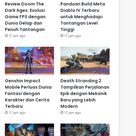
Review Doom The
Panduan Build Meta
Dark Ages: Evolusi
Diablo IV Terbaru
Game FPS dengan
untuk Menghadapi
Dunia Gelap dan
Tantangan Level
Penuh Tantangan
Tinggi
17 jam ago
17 jam ago
Genshin Impact
Death Stranding 2
Mobile Perluas Dunia
Tampilkan Perjalanan
Fantasi dengan
Epik dengan Mekanik
Karakter dan Cerita
Baru yang Lebih
Terbaru
Modern
17 jam ago
17 jam ago