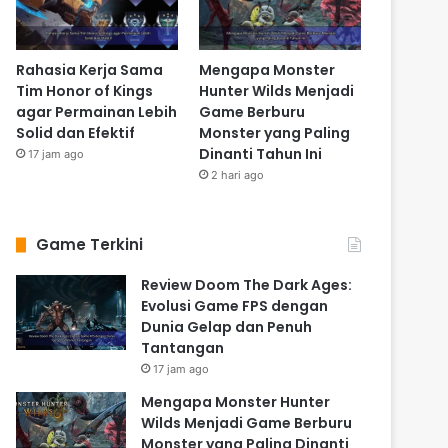
Rahasia Kerja Sama
Mengapa Monster
Tim Honor of Kings
Hunter Wilds Menjadi
agar Permainan Lebih
Game Berburu
Solid dan Efektif
Monster yang Paling
Dinanti Tahun Ini
17 jam ago
2 hari ago
Game Terkini
Review Doom The Dark Ages:
Evolusi Game FPS dengan
Dunia Gelap dan Penuh
Tantangan
17 jam ago
Mengapa Monster Hunter
Wilds Menjadi Game Berburu
Monster yang Paling Dinanti