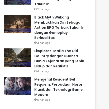
Tahun Ini
2 hari ago
Black Myth Wukong
Membuktikan Diri Sebagai
Action RPG Terbaik Tahun Ini
dengan Gameplay
Berkualitas
3 hari ago
Eksplorasi Mafia The Old
Country dengan Nuansa
Dunia Kejahatan yang Lebih
Hidup dan Realistis
4 hari ago
Mengenal Resident Evil
Requiem: Perpaduan Horor
Klasik dan Teknologi Game
Modern
5 hari ago