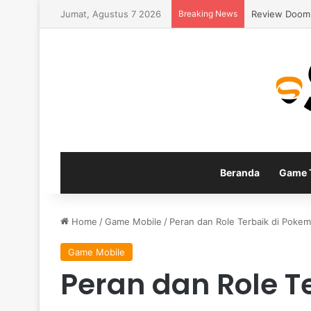
Jumat, Agustus 7 2026
Breaking News
Panduan Buil
Beranda
Game T
Home
/
Game Mobile
/
Peran dan Role Terbaik di Poke
Game Mobile
Peran dan Role T