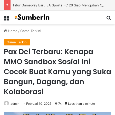
Fitur Gameplay Baru EA Sports FC 26 Siap Mengubah Cara Bermain di Lapangan Virtual
Menu
S
Home
/
Game Terkini
Game Terkini
Pax Dei Terbaru: Kenapa
MMO Sandbox Sosial Ini
Cocok Buat Kamu yang Suka
Bangun, Dagang, dan
Kolaborasi
admin
Februari 10, 2026
74
Less than a minute