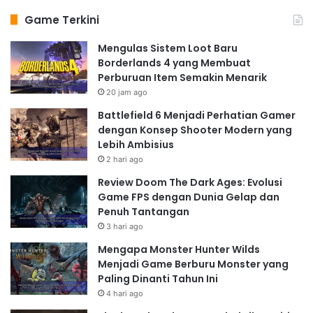
Game Terkini
Mengulas Sistem Loot Baru
Borderlands 4 yang Membuat
Perburuan Item Semakin Menarik
20 jam ago
Battlefield 6 Menjadi Perhatian Gamer
dengan Konsep Shooter Modern yang
Lebih Ambisius
2 hari ago
Review Doom The Dark Ages: Evolusi
Game FPS dengan Dunia Gelap dan
Penuh Tantangan
3 hari ago
Mengapa Monster Hunter Wilds
Menjadi Game Berburu Monster yang
Paling Dinanti Tahun Ini
4 hari ago