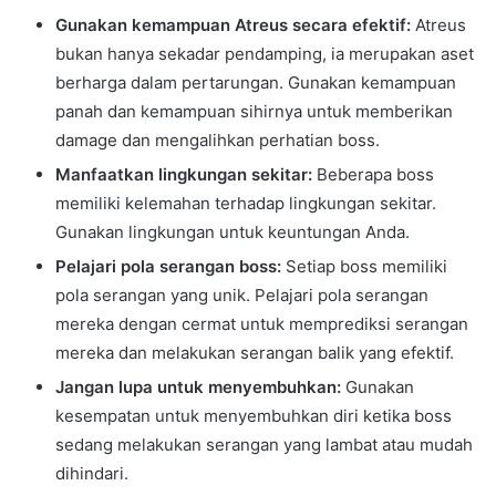
Gunakan kemampuan Atreus secara efektif:
Atreus
bukan hanya sekadar pendamping, ia merupakan aset
berharga dalam pertarungan. Gunakan kemampuan
panah dan kemampuan sihirnya untuk memberikan
damage dan mengalihkan perhatian boss.
Manfaatkan lingkungan sekitar:
Beberapa boss
memiliki kelemahan terhadap lingkungan sekitar.
Gunakan lingkungan untuk keuntungan Anda.
Pelajari pola serangan boss:
Setiap boss memiliki
pola serangan yang unik. Pelajari pola serangan
mereka dengan cermat untuk memprediksi serangan
mereka dan melakukan serangan balik yang efektif.
Jangan lupa untuk menyembuhkan:
Gunakan
kesempatan untuk menyembuhkan diri ketika boss
sedang melakukan serangan yang lambat atau mudah
dihindari.