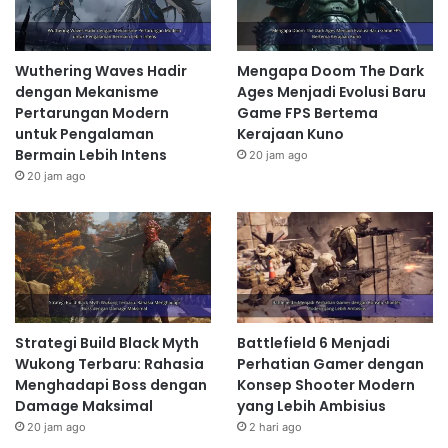
Wuthering Waves Hadir
Mengapa Doom The Dark
dengan Mekanisme
Ages Menjadi Evolusi Baru
Pertarungan Modern
Game FPS Bertema
untuk Pengalaman
Kerajaan Kuno
Bermain Lebih Intens
20 jam ago
20 jam ago
Strategi Build Black Myth
Battlefield 6 Menjadi
Wukong Terbaru: Rahasia
Perhatian Gamer dengan
Menghadapi Boss dengan
Konsep Shooter Modern
Damage Maksimal
yang Lebih Ambisius
20 jam ago
2 hari ago