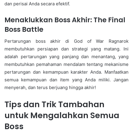
dan perisai Anda secara efektif.
Menaklukkan Boss Akhir: The Final
Boss Battle
Pertarungan boss akhir di God of War Ragnarok
membutuhkan persiapan dan strategi yang matang. Ini
adalah pertarungan yang panjang dan menantang, yang
membutuhkan pemahaman mendalam tentang mekanisme
pertarungan dan kemampuan karakter Anda. Manfaatkan
semua kemampuan dan item yang Anda miliki. Jangan
menyerah, dan terus berjuang hingga akhir!
Tips dan Trik Tambahan
untuk Mengalahkan Semua
Boss