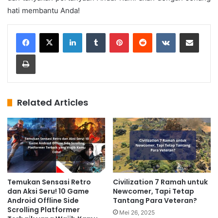
hati membantu Anda!
LinkedIn
Tumblr
Pinterest
Reddit
VKontakte
Share via Email
Print
Related Articles
Temukan Sensasi Retro
Civilization 7 Ramah untuk
dan Aksi Seru! 10 Game
Newcomer, Tapi Tetap
Android Offline Side
Tantang Para Veteran?
Scrolling Platformer
Mei 26, 2025